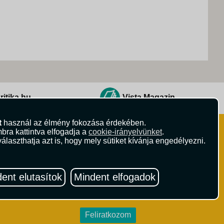
ritika.hu
Vista Magazin
t
használ az élmény fokozása érdekében.
bra kattintva elfogadja a
cookie-irányelvünket
.
Hírlevél
 Feltételek
álaszthatja azt is, hogy mely sütiket kívánja engedélyezni.
ződési Feltételek
eltételek
Iratkozzon fel Magyarország egyik
ételek
legszínesebb utazási hírlevelére!
ent elutasítok
Mindent elfogadok
Értesüljön időben a legfrissebb
utazási akciókról és érdekes hírekről!
Feliratkozom