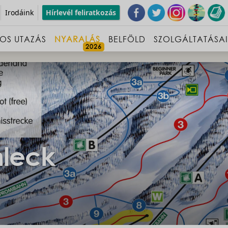
Irodáink
Hírlevél feliratkozás
OS UTAZÁS
NYARALÁS
BELFÖLD
SZOLGÁLTATÁSA
hleck