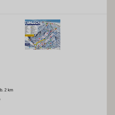
kb. 2 km
e