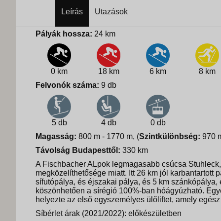
Leírás
Utazások
Pályák hossza:
24 km
0 km
18 km
6 km
8 km
Felvonók száma:
9 db
5 db
4 db
0 db
Magasság:
800 m - 1770 m, (
Szintkülönbség:
970 
Távolság Budapesttől:
330 km
A Fischbacher ALpok legmagasabb csúcsa Stuhleck, 
megközelíthetősége miatt. Itt 26 km jól karbantartott p
sífutópálya, és éjszakai pálya, és 5 km szánkópálya, é
köszönhetően a sírégió 100%-ban hóágyúzható. Egyé
helyezte az első egyszemélyes ülőliftet, amely egés
Síbérlet árak (2021/2022): előkészületben