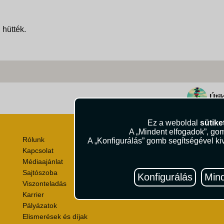
 hütték.
Útik
Ez a weboldal
sütike
A „Mindent elfogadok”, gom
Rólunk
Utazási Csomag Szerződési
A „Konfigurálás” gomb segítségével kiv
Kapcsolat
Útlemondás-biztosítás Szer
Médiaajánlat
Utasbiztosítás Szerződési F
Sajtószoba
Repülőjegy Szerződési Felt
Konfigurálás
Mind
Viszonteladás
Adatvédelem
Karrier
Impresszum
Pályázatok
Elismerések és díjak