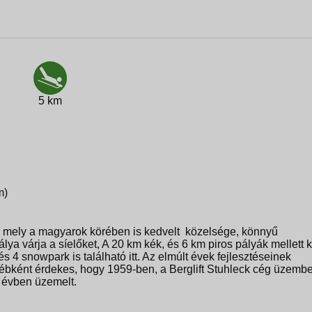
5 km
m)
mely a magyarok körében is kedvelt közelsége, könnyű
álya várja a síelőket, A 20 km kék, és 6 km piros pályák mellett 
s 4 snowpark is található itt. Az elmúlt évek fejlesztéseinek
bként érdekes, hogy 1959-ben, a Berglift Stuhleck cég üzemb
z évben üzemelt.