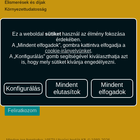
Elismerések és díjak
Környezettudatosság
Utazási Csomag Szerződési Feltételek
Útlemondás-biztosítás Szerződési Feltételek
Ez a weboldal
sütiket
használ az élmény fokozása
Utasbiztosítás Szerződési Feltételek
érdekében.
Repülőjegy Szerződési Feltételek
A „Mindent elfogadok”, gombra kattintva elfogadja a
Adatvédelem
cookie-irányelvünket
.
A „Konfigurálás” gomb segítségével kiválaszthatja azt
Impresszum
is, hogy mely sütiket kívánja engedélyezni.
Hírlevél
Mindent
Mindent
Iratkozzon fel Magyarország egyik legszínesebb utazási
Konfigurálás
hírlevelére! Értesüljön időben a legfrissebb utazási akciókról és
elutasítok
elfogadok
érdekes hírekről!
Feliratkozom