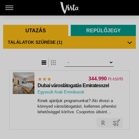
UTAZÁS
REPÜLŐJEGY
TALÁLATOK SZŰRÉSE
(1)
t
zatos nézet
344.990
Ft
Dubai városlátogatás Emiratesszel
Egyesült Arab Emirátusok
,
Kinek ajánljuk programunkat? Aki élvezi a
Dubai
könnyed városlátogatást, kellemes pihenési
lehetőséggel körítve. Csoportos útként
idegenvezetőnk rendelkezésre áll, az ár pedig
két kirándulást tartalmaz. A fennmaradó időben
csak Önön múlik, hogy választ-e fakultatív
programjainkból, vagy kedvére fedezi...