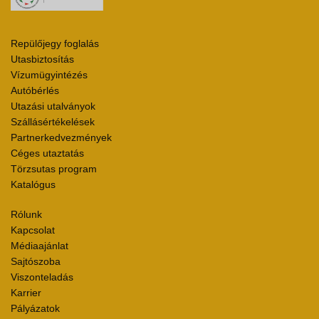
Repülőjegy foglalás
Utasbiztosítás
Vízumügyintézés
Autóbérlés
Utazási utalványok
Szállásértékelések
Partnerkedvezmények
Céges utaztatás
Törzsutas program
Katalógus
Rólunk
Kapcsolat
Médiaajánlat
Sajtószoba
Viszonteladás
Karrier
Pályázatok