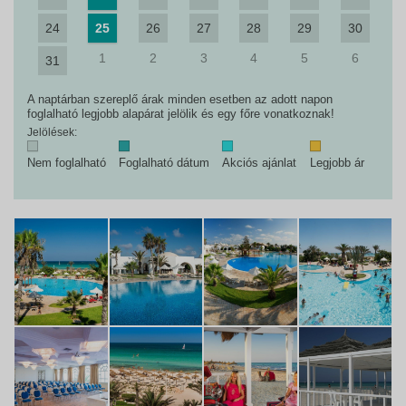
24
25
26
27
28
29
30
1
2
3
4
5
6
31
A naptárban szereplő árak minden esetben az adott napon
foglalható legjobb alapárat jelölik és egy főre vonatkoznak!
Jelölések:
Nem foglalható
Foglalható dátum
Akciós ajánlat
Legjobb ár