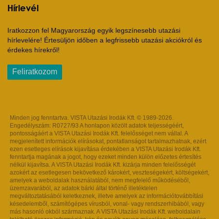
Hírlevél
Iratkozzon fel Magyarország egyik legszínesebb utazási
hírlevelére! Értesüljön időben a legfrissebb utazási akciókról és
érdekes hírekről!
Feliratkozom
Minden jog fenntartva. VISTA Utazási Irodák Kft. © 1989-2026.
Engedélyszám: R0727/93 A honlapon közölt adatok teljességéért,
pontosságáért a VISTA Utazási Irodák Kft. felelősséget nem vállal. A
megjelenített információk elírásokat, pontatlanságot tartalmazhatnak, ezért
ezen esetleges elírások kijavítása érdekében a VISTA Utazási Irodák Kft.
fenntartja magának a jogot, hogy ezeket minden külön előzetes értesítés
nélkül kijavítsa. A VISTA Utazási Irodák Kft. kizárja minden felelősségét
azokért az esetlegesen bekövetkező károkért, veszteségekért, költségekért,
amelyek a weboldalak használatából, nem megfelelő működéséből,
üzemzavarából, az adatok bárki által történő illetéktelen
megváltoztatásából keletkeznek, illetve amelyek az információtovábbítási
késedelemből, számítógépes vírusból, vonal- vagy rendszerhibából, vagy
más hasonló okból származnak. A VISTA Utazási Irodák Kft. weboldalain