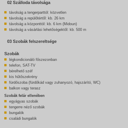
02 Szálloda távolsága
távolság a tengerparttól: közvetlen
távolság a repülőtértől: kb. 26 km
távolság a központtól: kb. 6 km (Midoun)
távolság a vásárlási lehetőségektől: kb. 500 m
03 Szobák felszereltsége
Szobák
légkondicionáló főszezonban
telefon, SAT-TV
bérelhető széf
kis hűtőszekrény
fürdőszoba (fürdőkád vagy zuhanyozó, hajszárító, WC)
balkon vagy terasz
Szobák felár ellenében
egyágyas szobák
tengerre néző szobák
bungalók
családi bungalók