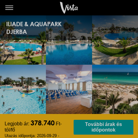
ILIADE & AQUAPARK
DJERBA
378.740
Legjobb ár:
Ft-
További árak és
tól/fő
időpontok
Utazás időpontja: 2026-09-29 -