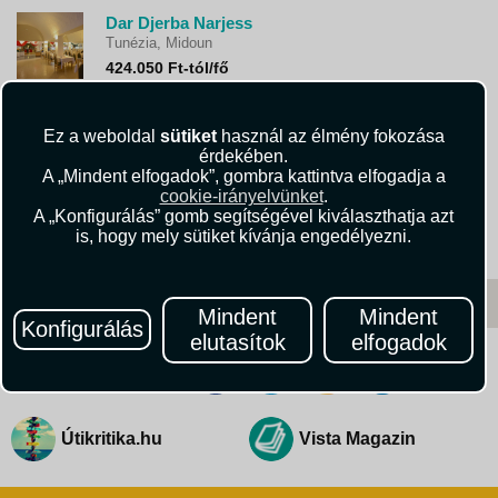
Dar Djerba Narjess
Tunézia, Midoun
424.050 Ft-tól/fő
ALDIANA CLUB DJERBA ATLANTIDE
Tunézia, Midoun
Ez a weboldal
sütiket
használ az élmény fokozása
439.720 Ft-tól/fő
érdekében.
A „Mindent elfogadok”, gombra kattintva elfogadja a
TMK MARINE BEACH
cookie-irányelvünket
.
Tunézia, Midoun
A „Konfigurálás” gomb segítségével kiválaszthatja azt
is, hogy mely sütiket kívánja engedélyezni.
373.170 Ft-tól/fő
Mindent
Mindent
Konfigurálás
elutasítok
elfogadok
Kövessen minket!
Útikritika.hu
Vista Magazin