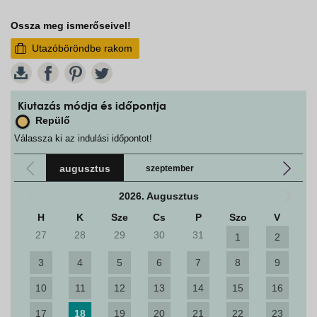
Ossza meg ismerőseivel!
Utazóböröndbe rakom
W
Kiutazás módja és időpontja
Repülő
Válassza ki az indulási időpontot!
augusztus
szeptember
2026. Augusztus
H
K
Sze
Cs
P
Szo
V
27
28
29
30
31
1
2
3
4
5
6
7
8
9
10
11
12
13
14
15
16
17
18
19
20
21
22
23