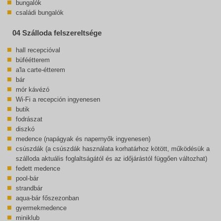
bungalók
családi bungalók
04 Szálloda felszereltsége
hall recepcióval
büféétterem
a'la carte-étterem
bár
mór kávézó
Wi-Fi a recepción ingyenesen
butik
fodrászat
diszkó
medence (napágyak és napernyők ingyenesen)
csúszdák (a csúszdák használata korhatárhoz kötött, működésük a
szálloda aktuális foglaltságától és az időjárástól függően változhat)
fedett medence
pool-bár
strandbár
aqua-bár főszezonban
gyermekmedence
miniklub