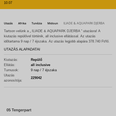
10.07
ILIADE & AQUAPARK DJERBA
Utazás
Afrika
Tunézia
Midoun
Tartson velünk a „ ILIADE & AQUAPARK DJERBA ” utazásra! A
kiutazás repülővel történik, all inclusive ellátással. Az utazás
időtartama 9 nap / 7 éjszaka. Az utazás legjobb alapára 378.740 Ft/fő.
UTAZÁS ALAPADATAI
Kiutazás:
Repülő
Ellátás:
all inclusive
Turnusok:
9 nap / 7 éjszaka
Utazás
229042
azonosítója:
05 Tengerpart