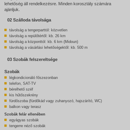
lehetőség áll rendelkezésre. Minden korosztály számára
ajánljuk.
02 Szálloda távolsága
távolság a tengerparttól: közvetlen
távolság a repülőtértől: kb. 26 km
távolság a központtól: kb. 6 km (Midoun)
távolság a vásárlási lehetőségektől: kb. 500 m
03 Szobák felszereltsége
Szobák
légkondicionáló főszezonban
telefon, SAT-TV
bérelhető széf
kis hűtőszekrény
fürdőszoba (fürdőkád vagy zuhanyozó, hajszárító, WC)
balkon vagy terasz
Szobák felár ellenében
egyágyas szobák
tengerre néző szobák