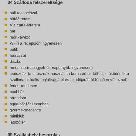
04 Szálloda felszereltsége
hall recepcióval
büféétterem
a'la carte-étterem
bár
mór kávézó
Wi-Fi a recepción ingyenesen
butik
fodrászat
diszkó
medence (napágyak és napernyők ingyenesen)
csúszdák (a csúszdák használata korhatárhoz kötött, működésük a
szálloda aktuális foglaltságától és az időjárástól függően változhat)
fedett medence
pool-bár
strandbár
aqua-bár főszezonban
gyermekmedence
miniklub
játszótér
09 Szálláshely besorolás