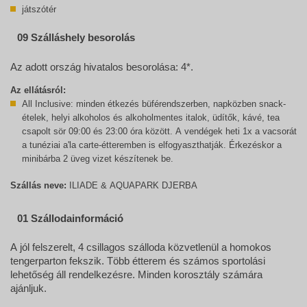
játszótér
09 Szálláshely besorolás
Az adott ország hivatalos besorolása: 4*.
Az ellátásról:
All Inclusive: minden étkezés büférendszerben, napközben snack-
ételek, helyi alkoholos és alkoholmentes italok, üdítők, kávé, tea
csapolt sör 09:00 és 23:00 óra között. A vendégek heti 1x a vacsorát
a tunéziai a'la carte-étteremben is elfogyaszthatják. Érkezéskor a
minibárba 2 üveg vizet készítenek be.
Szállás neve:
ILIADE & AQUAPARK DJERBA
01 Szállodainformáció
A jól felszerelt, 4 csillagos szálloda közvetlenül a homokos
tengerparton fekszik. Több étterem és számos sportolási
lehetőség áll rendelkezésre. Minden korosztály számára
ajánljuk.