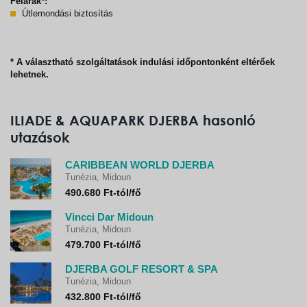
Felárak*:
Útlemondási biztosítás
* A választható szolgáltatások indulási időpontonként eltérőek
lehetnek.
ILIADE & AQUAPARK DJERBA hasonló
utazások
CARIBBEAN WORLD DJERBA
Tunézia, Midoun
490.680 Ft-tól/fő
Vincci Dar Midoun
Tunézia, Midoun
479.700 Ft-tól/fő
DJERBA GOLF RESORT & SPA
Tunézia, Midoun
432.800 Ft-tól/fő