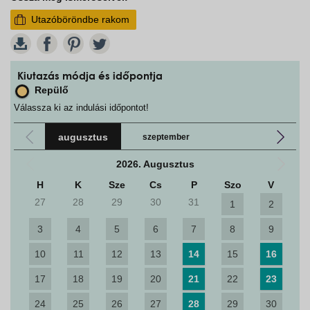
Utazóböröndbe rakom
W
Kiutazás módja és időpontja
Repülő
Válassza ki az indulási időpontot!
augusztus
szeptember
2026. Augusztus
H
K
Sze
Cs
P
Szo
V
27
28
29
30
31
1
2
3
4
5
6
7
8
9
10
11
12
13
14
15
16
17
18
19
20
21
22
23
24
25
26
27
28
29
30