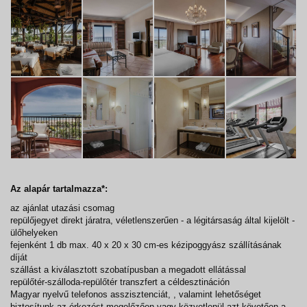
Az alapár tartalmazza*:
az ajánlat utazási csomag
repülőjegyet direkt járatra, véletlenszerűen - a légitársaság által kijelölt -
ülőhelyeken
fejenként 1 db max. 40 x 20 x 30 cm-es kézipoggyász szállításának
díját
szállást a kiválasztott szobatípusban a megadott ellátással
repülőtér-szálloda-repülőtér transzfert a céldesztináción
Magyar nyelvű telefonos asszisztenciát, , valamint lehetőséget
biztosítunk az érkezést megelőzően vagy közvetlenül azt követően a