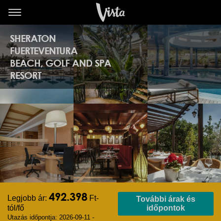
SHERATON
FUERTEVENTURA
BEACH, GOLF AND SPA
RESORT
492.398
Legjobb ár:
Ft-
További árak és
tól/fő
időpontok
Utazás időpontja: 2026-09-11 -