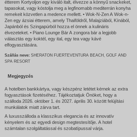
étterem Kortyoljon egy kiváló italt, élvezze a könnyű snackeket,
tapasokat, vagy kóstolja meg a legfinomabb mediterrán konyha
remekeit közvetlen a medence mellett. • Wok-N-Zen A Wok-n-
Zen egy ázsiai étterem, amely Thaiföldről, Malajziából, Kínából,
Japánból és Szingapúrból hozza el önnek a kulináris
élvezeteket. • Piano Lounge Bár A zongora bár a legjobb
választás egy koktél, egy ital, egy tea vagy kávé
elfogyasztására.
Szállás neve:
SHERATON FUERTEVENTURA BEACH, GOLF AND
SPA RESORT
Megjegyzés
A hotelben bankkártya, vagy készpénz letétet kérnek az extra
fogyasztások fizetéséhez. Tájékoztatjuk Önöket, hogy a
szálloda 2026. október 1. és 2027. április 30. között felújítási
munkálatok miatt zárva tart.
A luxusszálloda a klasszikus elegancia és az innovatív
kényelem és az egyedi design megtestesítője. A hotel
számtalan szolgáltatással és szobatípussal várja.