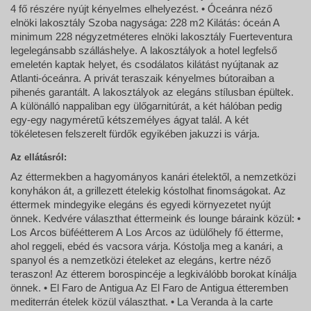
4 fő részére nyújt kényelmes elhelyezést. • Óceánra néző
elnöki lakosztály Szoba nagysága: 228 m2 Kilátás: óceán A
minimum 228 négyzetméteres elnöki lakosztály Fuerteventura
legelegánsabb szálláshelye. A lakosztályok a hotel legfelső
emeletén kaptak helyet, és csodálatos kilátást nyújtanak az
Atlanti-óceánra. A privát teraszaik kényelmes bútoraiban a
pihenés garantált. A lakosztályok az elegáns stílusban épültek.
A különálló nappaliban egy ülőgarnitúrát, a két hálóban pedig
egy-egy nagyméretű kétszemélyes ágyat talál. A két
tökéletesen felszerelt fürdők egyikében jakuzzi is várja.
Az ellátásról:
Az éttermekben a hagyományos kanári ételektől, a nemzetközi
konyhákon át, a grillezett ételekig kóstolhat finomságokat. Az
éttermek mindegyike elegáns és egyedi környezetet nyújt
önnek. Kedvére választhat éttermeink és lounge báraink közül: •
Los Arcos büféétterem A Los Arcos az üdülőhely fő étterme,
ahol reggeli, ebéd és vacsora várja. Kóstolja meg a kanári, a
spanyol és a nemzetközi ételeket az elegáns, kertre néző
teraszon! Az étterem borospincéje a legkiválóbb borokat kínálja
önnek. • El Faro de Antigua Az El Faro de Antigua étteremben
mediterrán ételek közül választhat. • La Veranda à la carte