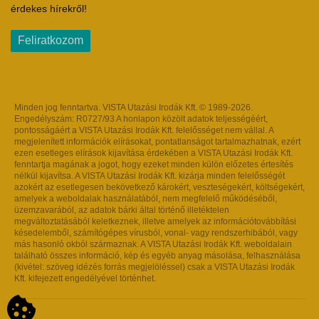
érdekes hírekről!
Feliratkozom
Minden jog fenntartva. VISTA Utazási Irodák Kft. © 1989-2026.
Engedélyszám: R0727/93 A honlapon közölt adatok teljességéért,
pontosságáért a VISTA Utazási Irodák Kft. felelősséget nem vállal. A
megjelenített információk elírásokat, pontatlanságot tartalmazhatnak, ezért
ezen esetleges elírások kijavítása érdekében a VISTA Utazási Irodák Kft.
fenntartja magának a jogot, hogy ezeket minden külön előzetes értesítés
nélkül kijavítsa. A VISTA Utazási Irodák Kft. kizárja minden felelősségét
azokért az esetlegesen bekövetkező károkért, veszteségekért, költségekért,
amelyek a weboldalak használatából, nem megfelelő működéséből,
üzemzavarából, az adatok bárki által történő illetéktelen
megváltoztatásából keletkeznek, illetve amelyek az információtovábbítási
késedelemből, számítógépes vírusból, vonal- vagy rendszerhibából, vagy
más hasonló okból származnak. A VISTA Utazási Irodák Kft. weboldalain
található összes információ, kép és egyéb anyag másolása, felhasználása
(kivétel: szöveg idézés forrás megjelöléssel) csak a VISTA Utazási Irodák
Kft. kifejezett engedélyével történhet.