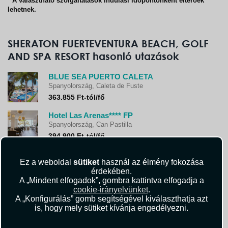
* A választható szolgáltatások indulási időpontonként eltérőek
lehetnek.
SHERATON FUERTEVENTURA BEACH, GOLF
AND SPA RESORT hasonló utazások
BLUE SEA PUERTO CALETA
Spanyolország, Caleta de Fuste
363.855 Ft-tól/fő
Hotel Las Arenas**** FP
Spanyolország, Can Pastilla
394.900 Ft-tól/fő
Tora Hotel***+ - FP
Ez a weboldal
sütiket
használ az élmény fokozása
Spanyolország, Paguera
érdekében.
359.900 Ft-tól/fő
A „Mindent elfogadok”, gombra kattintva elfogadja a
cookie-irányelvünket
.
Hipotels Gran Playa de Palma Hotel**** RE/FP
A „Konfigurálás” gomb segítségével kiválaszthatja azt
Spanyolország, Playa De Palma
is, hogy mely sütiket kívánja engedélyezni.
544.760 Ft-tól/fő