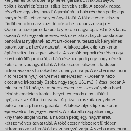
kényelmes bútoraiban a pihenés garantált. A lakosztályok
tipikus kanári építészeti stílus jegyeit viselik. A szobák nappali
részében egy kinyitható ülőgarnitúrát, a háló részben pedig egy
nagyméretű kétszemélyes ágyat talál. A tökéletesen felszerelt
fürdőben hidromasszázs fürdőkád és zuhanyzó várja. •
Óceánra néző junior lakosztály Szoba nagysága: 70 m2 Kilátás:
óceán A 70 négyzetméteres, exkluzív lakosztályok csodálatos
panorámát nyújtanak az Atlanti-óceánra, teraszaik kényelmes
bútoraiban a pihenés garantált. A lakosztályok tipikus kanári
építészeti stílus jegyeit viselik. A szobák nappali részében egy
kinyitható ülőgarnitúrát, a háló részben pedig egy nagyméretű
kétszemélyes ágyat talál. A tökéletesen felszerelt fürdőben
hidromasszázs fürdőkád és zuhanyzó várja. A szoba maximum
4 fő részére nyújt kényelmes elhelyezést. • Óceánra néző
executive lakosztály Szoba nagysága: 161 m2 Kilátás: óceán A
minimum 161 négyzetméteres executive lakosztályok a hotel
felsőbb emeletein kaptak helyet, és csodálatos kilátást
nyújtanak az Atlanti-óceánra. A privát teraszaik kényelmes
bútoraiban a pihenés garantált. A lakosztályok tipikus kanári
építészeti stílus jegyeit viselik. A különálló nappaliban egy
kinyitható ülőgarnitúrát, a hálóban pedig egy nagyméretű
kétszemélyes ágyat talál. A tökéletesen felszerelt fürdőben
hidromasszázs fürdőkád és zuhanyzó várja. A szoba maximum