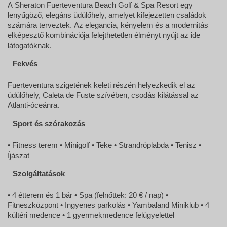
A Sheraton Fuerteventura Beach Golf & Spa Resort egy
lenyűgöző, elegáns üdülőhely, amelyet kifejezetten családok
számára terveztek. Az elegancia, kényelem és a modernitás
elképesztő kombinációja felejthetetlen élményt nyújt az ide
látogatóknak.
Fekvés
Fuerteventura szigetének keleti részén helyezkedik el az
üdülőhely, Caleta de Fuste szívében, csodás kilátással az
Atlanti-óceánra.
Sport és szórakozás
• Fitness terem • Minigolf • Teke • Strandröplabda • Tenisz •
Íjászat
Szolgáltatások
• 4 étterem és 1 bár • Spa (felnőttek: 20 € / nap) •
Fitneszközpont • Ingyenes parkolás • Yambaland Miniklub • 4
kültéri medence • 1 gyermekmedence felügyelettel