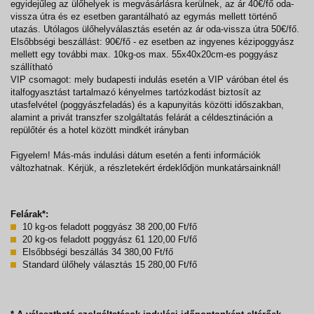
egyidejűleg az ülőhelyek is megvásárlásra kerülnek, az ár 40€/fő oda-
vissza útra és ez esetben garantálható az egymás mellett történő
utazás. Utólagos ülőhelyválasztás esetén az ár oda-vissza útra 50€/fő.
Elsőbbségi beszállást: 90€/fő - ez esetben az ingyenes kézipoggyász
mellett egy további max. 10kg-os max. 55x40x20cm-es poggyász
szállítható
VIP csomagot: mely budapesti indulás esetén a VIP váróban étel és
italfogyasztást tartalmazó kényelmes tartózkodást biztosít az
utasfelvétel (poggyászfeladás) és a kapunyitás közötti időszakban,
alamint a privát transzfer szolgáltatás felárát a céldesztináción a
repülőtér és a hotel között mindkét irányban
Figyelem! Más-más indulási dátum esetén a fenti információk
változhatnak. Kérjük, a részletekért érdeklődjön munkatársainknál!
Felárak*:
10 kg-os feladott poggyász 38 200,00 Ft/fő
20 kg-os feladott poggyász 61 120,00 Ft/fő
Elsőbbségi beszállás 34 380,00 Ft/fő
Standard ülőhely választás 15 280,00 Ft/fő