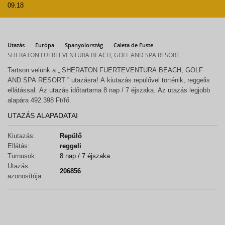
09.18
Utazás
Európa
Spanyolország
Caleta de Fuste
SHERATON FUERTEVENTURA BEACH, GOLF AND SPA RESORT
Tartson velünk a „ SHERATON FUERTEVENTURA BEACH, GOLF
AND SPA RESORT ” utazásra! A kiutazás repülővel történik, reggelis
ellátással. Az utazás időtartama 8 nap / 7 éjszaka. Az utazás legjobb
alapára 492.398 Ft/fő.
UTAZÁS ALAPADATAI
Kiutazás:
Repülő
Ellátás:
reggeli
Turnusok:
8 nap / 7 éjszaka
Utazás
206856
azonosítója: