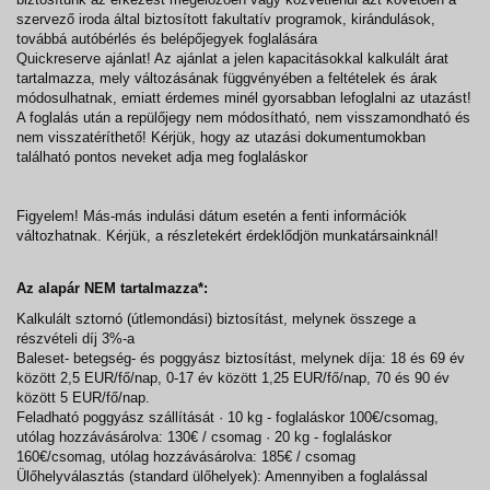
szervező iroda által biztosított fakultatív programok, kirándulások,
továbbá autóbérlés és belépőjegyek foglalására
Quickreserve ajánlat! Az ajánlat a jelen kapacitásokkal kalkulált árat
tartalmazza, mely változásának függvényében a feltételek és árak
módosulhatnak, emiatt érdemes minél gyorsabban lefoglalni az utazást!
A foglalás után a repülőjegy nem módosítható, nem visszamondható és
nem visszatéríthető! Kérjük, hogy az utazási dokumentumokban
található pontos neveket adja meg foglaláskor
Figyelem! Más-más indulási dátum esetén a fenti információk
változhatnak. Kérjük, a részletekért érdeklődjön munkatársainknál!
Az alapár NEM tartalmazza*:
Kalkulált sztornó (útlemondási) biztosítást, melynek összege a
részvételi díj 3%-a
Baleset- betegség- és poggyász biztosítást, melynek díja: 18 és 69 év
között 2,5 EUR/fő/nap, 0-17 év között 1,25 EUR/fő/nap, 70 és 90 év
között 5 EUR/fő/nap.
Feladható poggyász szállítását · 10 kg - foglaláskor 100€/csomag,
utólag hozzávásárolva: 130€ / csomag · 20 kg - foglaláskor
160€/csomag, utólag hozzávásárolva: 185€ / csomag
Ülőhelyválasztás (standard ülőhelyek): Amennyiben a foglalással