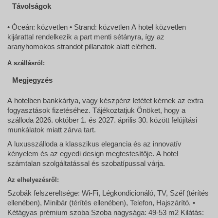
Távolságok
• Óceán: közvetlen • Strand: közvetlen A hotel közvetlen
kijárattal rendelkezik a part menti sétányra, így az
aranyhomokos strandot pillanatok alatt elérheti.
A szállásról:
Megjegyzés
A hotelben bankkártya, vagy készpénz letétet kérnek az extra
fogyasztások fizetéséhez. Tájékoztatjuk Önöket, hogy a
szálloda 2026. október 1. és 2027. április 30. között felújítási
munkálatok miatt zárva tart.
A luxusszálloda a klasszikus elegancia és az innovatív
kényelem és az egyedi design megtestesítője. A hotel
számtalan szolgáltatással és szobatípussal várja.
Az elhelyezésről:
Szobák felszereltsége: Wi-Fi, Légkondicionáló, TV, Széf (térítés
ellenében), Minibár (térítés ellenében), Telefon, Hajszárító, •
Kétágyas prémium szoba Szoba nagysága: 49-53 m2 Kilátás: