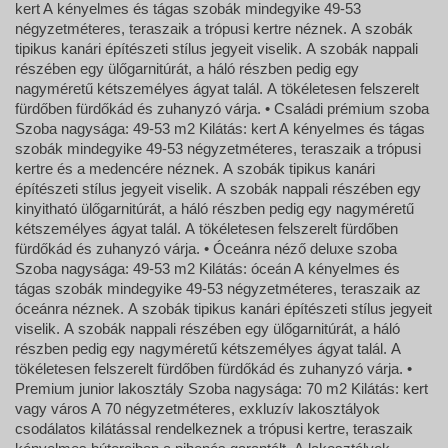
kert A kényelmes és tágas szobák mindegyike 49-53
négyzetméteres, teraszaik a trópusi kertre néznek. A szobák
tipikus kanári építészeti stílus jegyeit viselik. A szobák nappali
részében egy ülőgarnitúrát, a háló részben pedig egy
nagyméretű kétszemélyes ágyat talál. A tökéletesen felszerelt
fürdőben fürdőkád és zuhanyzó várja. • Családi prémium szoba
Szoba nagysága: 49-53 m2 Kilátás: kert A kényelmes és tágas
szobák mindegyike 49-53 négyzetméteres, teraszaik a trópusi
kertre és a medencére néznek. A szobák tipikus kanári
építészeti stílus jegyeit viselik. A szobák nappali részében egy
kinyitható ülőgarnitúrát, a háló részben pedig egy nagyméretű
kétszemélyes ágyat talál. A tökéletesen felszerelt fürdőben
fürdőkád és zuhanyzó várja. • Óceánra néző deluxe szoba
Szoba nagysága: 49-53 m2 Kilátás: óceán A kényelmes és
tágas szobák mindegyike 49-53 négyzetméteres, teraszaik az
óceánra néznek. A szobák tipikus kanári építészeti stílus jegyeit
viselik. A szobák nappali részében egy ülőgarnitúrát, a háló
részben pedig egy nagyméretű kétszemélyes ágyat talál. A
tökéletesen felszerelt fürdőben fürdőkád és zuhanyzó várja. •
Premium junior lakosztály Szoba nagysága: 70 m2 Kilátás: kert
vagy város A 70 négyzetméteres, exkluzív lakosztályok
csodálatos kilátással rendelkeznek a trópusi kertre, teraszaik