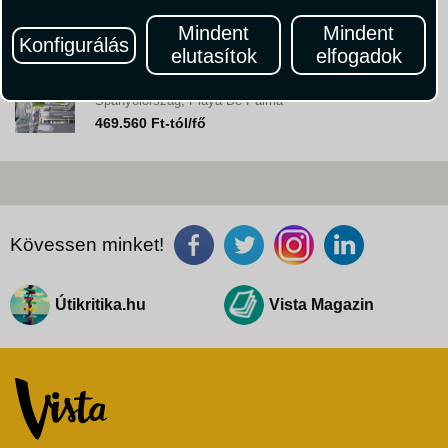
Hotel Hm Tropical **** RE/FP
Spanyolország, Playa De Palma
Mindent
Mindent
Konfigurálás
605.670 Ft-tól/fő
elutasítok
elfogadok
BG Caballero Hotel****- RE/FP
Spanyolország, Playa De Palma
469.560 Ft-tól/fő
Kövessen minket!
Útikritika.hu
Vista Magazin