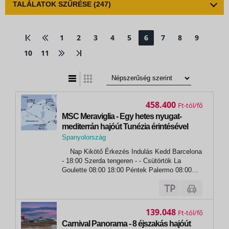
TALÁLATOK SZŰRÉSE
(247)
1
2
3
4
5
6
7
8
9
10
11
t
zatos nézet
458.400
Ft
MSC Meraviglia - Egy hetes nyugat-
mediterrán hajóút Tunézia érintésével
Spanyolország
,
Nap Kikötő Érkezés Indulás Kedd Barcelona
Barcelona
- 18:00 Szerda tengeren - - Csütörtök La
Goulette 08:00 18:00 Péntek Palermo 08:00
18:00 Szombat Nápoly (Pompeii) 06:30 16:30
Vasárnap Livorno (Firenze) 09:00 19:00 Hétfő
Marseille...
139.048
Ft
Carnival Panorama - 8 éjszakás hajóút