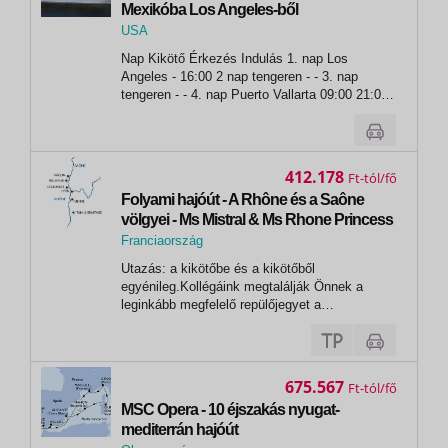
Mexikóba Los Angeles-ből
USA
,
Nap Kikötő Érkezés Indulás 1. nap Los
Los Angeles
Angeles - 16:00 2 nap tengeren - - 3. nap
tengeren - - 4. nap Puerto Vallarta 09:00 21:00
5. nap Mazatlan 09:30 18:00 6. nap La Paz
09:00 18:00 7. nap Cabo San Lucas 06:30
14:30 8. nap tengeren...
412.178
Ft
Folyami hajóút - A Rhône és a Saône
völgyei - Ms Mistral & Ms Rhone Princess
Franciaország
,
Utazás: a kikötőbe és a kikötőből
Lyon
egyénileg.Kollégáink megtalálják Önnek a
leginkább megfelelő repülőjegyet a
legkedvezőbb áron.2025. Indulási időpontok
hajónként:MS Mistral: 2025. október
29.-november 02.MS Rhone Princess: 2025.
október 30.-november 03.1. nap: Lyon
675.567
Ft
18:00...
MSC Opera - 10 éjszakás nyugat-
mediterrán hajóút