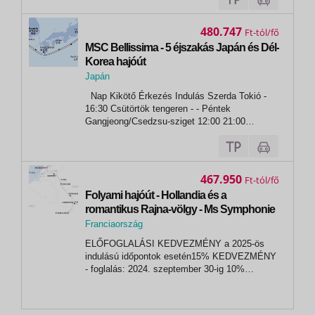
480.747
Ft
MSC Bellissima - 5 éjszakás Japán és Dél-
Korea hajóút
Japán
,
Nap Kikötő Érkezés Indulás Szerda Tokió -
Tokió
16:30 Csütörtök tengeren - - Péntek
Gangjeong/Csedzsu-sziget 12:00 21:00
Szombat Kagoshima 12:00 18:30 Vasárnap
tengeren - - Hétfő Tokió 08:00 -
467.950
Ft
Folyami hajóút - Hollandia és a
romantikus Rajna-völgy - Ms Symphonie
Franciaország
,
ELŐFOGLALÁSI KEDVEZMÉNY a 2025-ös
Strasbourg
indulású időpontok esetén15% KEDVEZMÉNY
- foglalás: 2024. szeptember 30-ig 10%
KEDVEZMÉNY - foglalás: 2024. november 30-
ig 5% KEDVEZMÉNY - foglalás: 2024.
december 31-ig Az előfoglalási