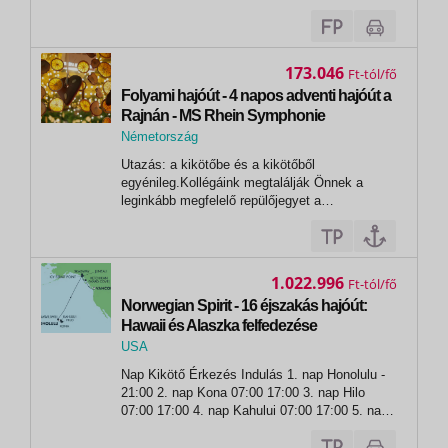
hangzanak el és bonyolódnak. NICKOSPIRIT:
Az alábbi időpontok esetén a hajóút alap
nyelve: NÉMET: 2026. július 9-16.; augusztus
12-19.Az alábbi időpontok esetén...
173.046
Ft
Folyami hajóút - 4 napos adventi hajóút a
Rajnán - MS Rhein Symphonie
Németország
,
Utazás: a kikötőbe és a kikötőből
Köln
egyénileg.Kollégáink megtalálják Önnek a
leginkább megfelelő repülőjegyet a
legkedvezőbb áron. A hajó alapnyelve az
indulási időponttól függően, azt is jelenti, hogy
a hajón lévő információk és kirándulások is
ezen a nyelven hangzanak el és bonyolódnak.
1.022.996
Ft
Az...
Norwegian Spirit - 16 éjszakás hajóút:
Hawaii és Alaszka felfedezése
USA
,
Nap Kikötő Érkezés Indulás 1. nap Honolulu -
Honolulu
21:00 2. nap Kona 07:00 17:00 3. nap Hilo
07:00 17:00 4. nap Kahului 07:00 17:00 5. nap
Nawiliwili 07:00 - 6. nap Nawiliwili - 16:00 7. nap
tengeren - - 8. nap tengeren - - 9. nap...