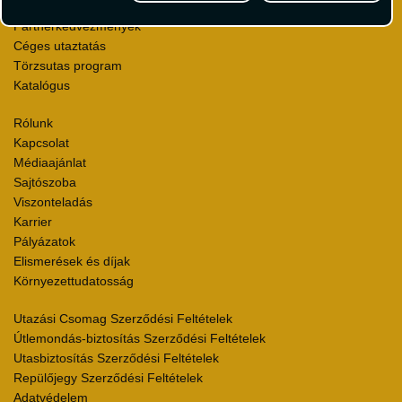
Szállásértékelések
Partnerkedvezmények
Céges utaztatás
Törzsutas program
Katalógus
Rólunk
Kapcsolat
Médiaajánlat
Sajtószoba
Viszonteladás
Karrier
Pályázatok
Elismerések és díjak
Környezettudatosság
Utazási Csomag Szerződési Feltételek
Útlemondás-biztosítás Szerződési Feltételek
Utasbiztosítás Szerződési Feltételek
Repülőjegy Szerződési Feltételek
Adatvédelem