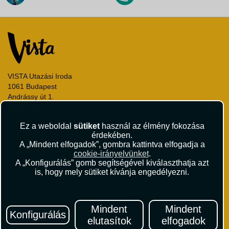
VISTA Utazási Iroda
1061 Budapest
Andrássy út 1.
+36 1 429 9999
andrassy@vista.hu
Ez a weboldal
sütiket
használ az élmény fokozása
érdekében.
A „Mindent elfogadok”, gombra kattintva elfogadja a
cookie-irányelvünket
.
A „Konfigurálás” gomb segítségével kiválaszthatja azt
is, hogy mely sütiket kívánja engedélyezni.
Repülőjegy foglalás
Utasbiztosítás
Vízumügyintézés
Mindent
Mindent
Autóbérlés
Konfigurálás
elutasítok
elfogadok
Utazási utalványok