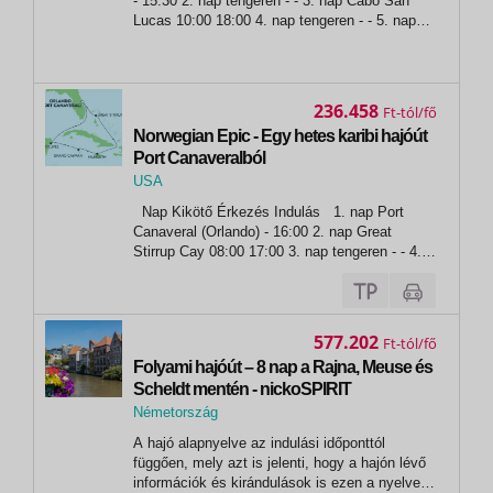
- 15:30 2. nap tengeren - - 3. nap Cabo San
Lucas 10:00 18:00 4. nap tengeren - - 5. nap
Ensenada 08:00 17:00 6. nap Long Beach
08:00 -
236.458
Ft
Norwegian Epic - Egy hetes karibi hajóút
Port Canaveralból
USA
,
Nap Kikötő Érkezés Indulás 1. nap Port
Port Canaveral
Canaveral (Orlando) - 16:00 2. nap Great
Stirrup Cay 08:00 17:00 3. nap tengeren - - 4.
nap Falmouth 07:00 17:00 5. nap George Town
07:00 16:00 6. nap Cozumel 10:00 19:00 7.
nap...
577.202
Ft
Folyami hajóút – 8 nap a Rajna, Meuse és
Scheldt mentén - nickoSPIRIT
Németország
,
A hajó alapnyelve az indulási időponttól
Köln
függően, mely azt is jelenti, hogy a hajón lévő
információk és kirándulások is ezen a nyelven