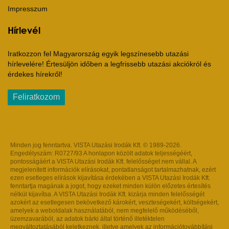
Impresszum
Hírlevél
Iratkozzon fel Magyarország egyik legszínesebb utazási
hírlevelére! Értesüljön időben a legfrissebb utazási akciókról és
érdekes hírekről!
Feliratkozom
Minden jog fenntartva. VISTA Utazási Irodák Kft. © 1989-2026.
Engedélyszám: R0727/93 A honlapon közölt adatok teljességéért,
pontosságáért a VISTA Utazási Irodák Kft. felelősséget nem vállal. A
megjelenített információk elírásokat, pontatlanságot tartalmazhatnak, ezért
ezen esetleges elírások kijavítása érdekében a VISTA Utazási Irodák Kft.
fenntartja magának a jogot, hogy ezeket minden külön előzetes értesítés
nélkül kijavítsa. A VISTA Utazási Irodák Kft. kizárja minden felelősségét
azokért az esetlegesen bekövetkező károkért, veszteségekért, költségekért,
amelyek a weboldalak használatából, nem megfelelő működéséből,
üzemzavarából, az adatok bárki által történő illetéktelen
megváltoztatásából keletkeznek, illetve amelyek az információtovábbítási