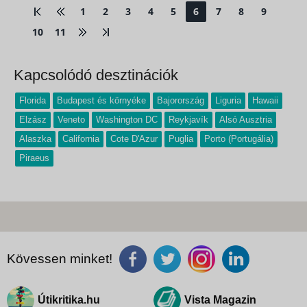
kedvezmény az alapárakból kerülnek
1
2
3
4
5
6
7
8
9
levonásra, a...
10
11
Kapcsolódó desztinációk
Florida
Budapest és környéke
Bajorország
Liguria
Hawaii
Elzász
Veneto
Washington DC
Reykjavík
Alsó Ausztria
Alaszka
California
Cote D'Azur
Puglia
Porto (Portugália)
Piraeus
Kövessen minket!
Útikritika.hu
Vista Magazin