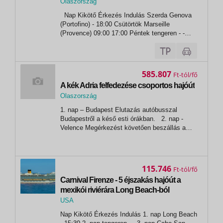
Olaszország
,
Nap Kikötő Érkezés Indulás Szerda Genova
Genova
(Portofino) - 18:00 Csütörtök Marseille
(Provence) 09:00 17:00 Péntek tengeren - -
Szombat Malaga (Granada) 08:00 18:00
Vasárnap Cadiz (Sevilla)** 07:00 17:00 Hétfő
Lisszabon (Cascais) 09:00 18:00...
585.807
Ft
A kék Adria felfedezése csoportos hajóút
Olaszország
,
1. nap – Budapest Elutazás autóbusszal
Velence
Budapestről a késő esti órákban. 2. nap -
Velence Megérkezést követően beszállás a
hajóba és a kora esti órákban megkezdődik a...
115.746
Ft
Carnival Firenze - 5 éjszakás hajóút a
mexikói riviérára Long Beach-ból
USA
, Long Beach
Nap Kikötő Érkezés Indulás 1. nap Long Beach