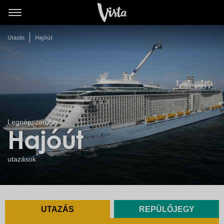
Utazás
Hajóút
Legnépszerűbb
Hajóút
utazások
UTAZÁS
REPÜLŐJEGY