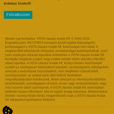
érdekes hírekről!
Feliratkozom
Minden jog fenntartva. VISTA Utazási Irodák Kft. © 1989-2026.
Engedélyszám: R0727/93 A honlapon közölt adatok teljességéért,
pontosságáért a VISTA Utazási Irodák Kft. felelősséget nem vállal. A
megjelenített információk elírásokat, pontatlanságot tartalmazhatnak, ezért
ezen esetleges elírások kijavítása érdekében a VISTA Utazási Irodák Kft.
fenntartja magának a jogot, hogy ezeket minden külön előzetes értesítés
nélkül kijavítsa. A VISTA Utazási Irodák Kft. kizárja minden felelősségét
azokért az esetlegesen bekövetkező károkért, veszteségekért, költségekért,
amelyek a weboldalak használatából, nem megfelelő működéséből,
üzemzavarából, az adatok bárki által történő illetéktelen
megváltoztatásából keletkeznek, illetve amelyek az információtovábbítási
késedelemből, számítógépes vírusból, vonal- vagy rendszerhibából, vagy
más hasonló okból származnak. A VISTA Utazási Irodák Kft. weboldalain
található összes információ, kép és egyéb anyag másolása, felhasználása
(kivétel: szöveg idézés forrás megjelöléssel) csak a VISTA Utazási Irodák
Kft. kifejezett engedélyével történhet.