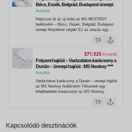
Bécs, Eszék, Belgrád, Budapest ünnepi
fényekkel várják! – MS Nestroy
Ausztria
,
Hajózzon át az új évbe az MS NESTROY
Bécs
fedélzetén – Bécs, Osijek, Belgrád, Budapest
ünnepi fényekkel várják! Ez az utazás egy
felejthetetlen szilveszteri élményt kínál. A hajó
Bécsből indul, majd a híres magyar pusztán át
vezet az út a horvát Vukovárba, ahol lehetőség
nyílik a bájos Eszék városka...
371.525
Ft
Folyami hajóút – Varázslatos karácsony a
Dunán – ünnepi hajóút - MS Nestroy ****
Ausztria
,
Varázslatos karácsony a Dunán – ünnepi hajóút
Bécs
az MS Nestroy fedélzetén Töltsenek egy
felejthetetlen karácsonyt az MS Nestroy
fedélzetén! A hajóút során ellátogatnak Linz
városába, Felső-Ausztria elegáns fővárosába,
a téli fényekbe öltözött Regensburg történelmi
utcáira, valamint a három folyó...
Kapcsolódó desztinációk