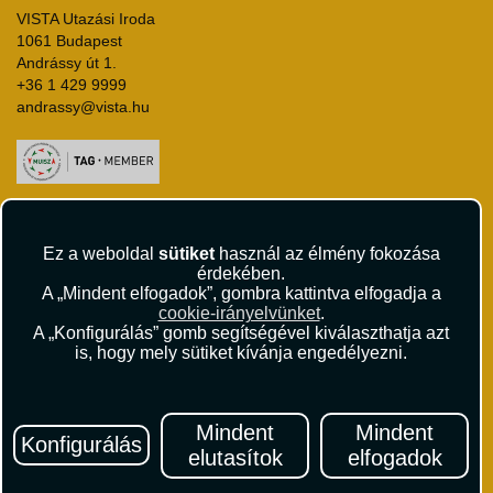
VISTA Utazási Iroda
1061 Budapest
Andrássy út 1.
+36 1 429 9999
andrassy@vista.hu
Repülőjegy foglalás
Ez a weboldal
sütiket
használ az élmény fokozása
Utasbiztosítás
érdekében.
Vízumügyintézés
A „Mindent elfogadok”, gombra kattintva elfogadja a
Autóbérlés
cookie-irányelvünket
.
Utazási utalványok
A „Konfigurálás” gomb segítségével kiválaszthatja azt
is, hogy mely sütiket kívánja engedélyezni.
Szállásértékelések
Partnerkedvezmények
Céges utaztatás
Törzsutas program
Mindent
Mindent
Konfigurálás
Katalógus
elutasítok
elfogadok