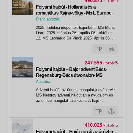
490.875
Ft
Folyami hajóút - Hollandia és a
romantikus Rajna-völgy - Ms L'Europe,
MS Lafayette és további hajók
Franciaország
,
2025. Indulási időpontok hajónként: MS Mona
Strasbourg
Lisa: 2025. március 26., április 06., október
12. MS Leonardo Da Vinci: 2025. április 03. MS
Beethoven: 2025. április 06. MS L'Europe:
2025. április 20. MS Monet: 2025. április 22.
MS Modigliani: 2025. április...
247.555
Ft
Folyami hajóút – Bajor advent Bécs-
Regensburg-Bécs útvonalon- MS
Nestroy ****
Ausztria
,
Adventi hajóút az ünnepi hangulat jegyébenAz
Bécs
MS Nestroy adventi hajóútján a nyugalom és
az ünnepi hangulat találkozik. A hajó
fedélzetén fahéj, mézeskalács illata tölti be a
levegőt, miközben a Duna festői tájai és a
fények gondoskodnak az emlékezetes
pillanatokról. Nürnberg – a világ egyik...
410.025
Ft
Folyami hajóút – Hajózzon át az új évbe –