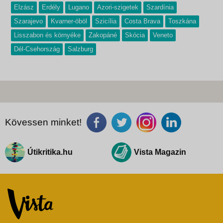
Elzász
Erdély
Lugano
Azori-szigetek
Szardínia
Szarajevo
Kvarner-öböl
Szicília
Costa Brava
Toszkána
Lisszabon és környéke
Zakopáné
Skócia
Veneto
Dél-Csehország
Salzburg
Kövessen minket!
Útikritika.hu
Vista Magazin