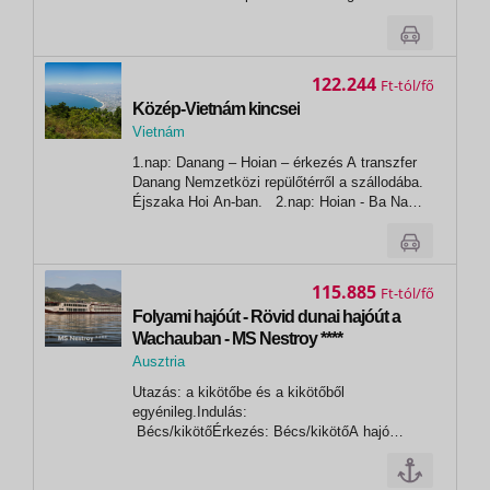
(reggeli/ebéd/vacsora) A csodálatos Halong-
öböl Vietnam egyik leglenyűgözőbb látnivalója,
ahol mintegy 3000 mészkősziget emelkedik ki
a tiszta, smaragdzöld...
122.244
Ft
Közép-Vietnám kincsei
Vietnám
,
1.nap: Danang – Hoian – érkezés A transzfer
Hoi An
Danang Nemzetközi repülőtérről a szállodába.
Éjszaka Hoi An-ban. 2.nap: Hoian - Ba Na
Hills és Golden Bridge (reggeli/ebéd) Ba Na az
egyik legérdekesebb terület a régióban, mivel
gyakran egyetlen nap alatt négy különböző
évszakot lehet...
115.885
Ft
Folyami hajóút - Rövid dunai hajóút a
Wachauban - MS Nestroy ****
Ausztria
,
Utazás: a kikötőbe és a kikötőből
Bécs
egyénileg.Indulás:
Bécs/kikötőÉrkezés: Bécs/kikötőA hajó
alapnyelve: kizárólag német,mely azt is jelenti,
hogy a hajón bemondott információk és