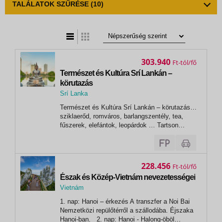
TALÁLATOK SZŰRÉSE
(10)
t
zatos nézet
303.940
Ft
Természet és Kultúra Srí Lankán –
körutazás
Srí Lanka
,
Természet és Kultúra Srí Lankán – körutazás…
colombo
sziklaerőd, romváros, barlangszentély, tea,
fűszerek, elefántok, leopárdok … Tartson
velünk Srí Lankára!7 nap/ 6 éj
Colombo | Dambulla | Sigiriya | Matale
fűszerkert | Kandy | Peradeniya botanikus kert |
Pinnawala elefánt...
228.456
Ft
Észak és Közép-Vietnám nevezetességei
Vietnám
,
1. nap: Hanoi – érkezés A transzfer a Noi Bai
Hanoi
Nemzetközi repülőtérről a szállodába. Éjszaka
Hanoi-ban. 2. nap: Hanoi - Halong-öböl