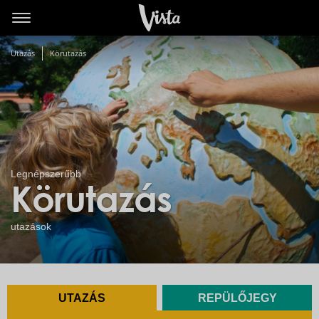
Utazás
Körutazás
Legnépszerűbb
Körutazás
utazások
UTAZÁS
REPÜLŐJEGY