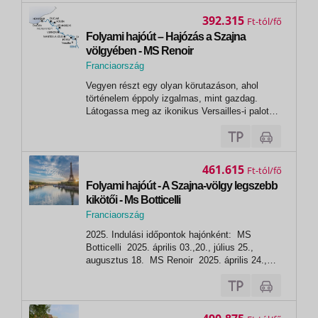
kirándulások is ezen a nyelven hangzanak el
és bonyolódnak. A hajón magyar nyelvű
392.315
Ft
asszisztencia NINCS, a hajótársaság...
Folyami hajóút – Hajózás a Szajna
völgyében - MS Renoir
Franciaország
,
Vegyen részt egy olyan körutazáson, ahol
Párizs
történelem éppoly izgalmas, mint gazdag.
Látogassa meg az ikonikus Versailles-i palotát!
Fedezze fel az Alabástrom-partot és
Normandia leglenyűgözőbb tájait. Sétáljon
Rouenben, mely egy igazi múzeumváros,
emlékezetes élményt nyújtva gyönyörű
461.615
Ft
favázas...
Folyami hajóút - A Szajna-völgy legszebb
kikötői - Ms Botticelli
Franciaország
,
2025. Indulási időpontok hajónként: MS
Párizs
Botticelli 2025. április 03.,20., július 25.,
augusztus 18. MS Renoir 2025. április 24.,
június 20., július 21., augusztus 09. MS Seine
Princess 2025. április 02.,11., 25., 30., május
12., 30., augusztus 19., 28., szeptember
06.,...