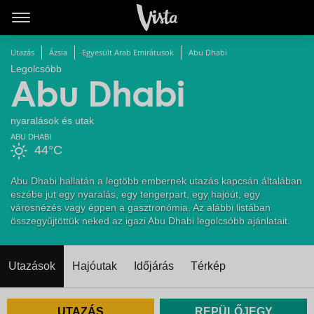
Utazás
Ázsia
Egyesült Arab Emirátusok
Abu Dhabi
Legolcsóbb
Abu Dhabi
nyaralások és utak
ABU DHABI
44°C
Abu Dhabi hallatán a legtöbb embernek utazás kapcsán általában
eszébe jut egy nyaralás, egy tengerpart, egy hajóút, egy
városnézés vagy éppen a gasztronómia. Az alábbi listában
összegyűjtöttük neked az igazi Abu Dhabi legolcsóbb ajánlatait.
Utazások
Hajóutak
Időjárás
Térkép
UTAZÁS
REPÜLŐJEGY