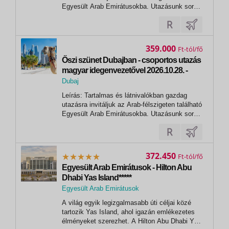
Egyesült Arab Emirátusokba. Utazásunk során
ízelítőt kapunk a hét emírség múltjából és
jelenéből, felkeressük Dubaj nevezetességeit,
kinézünk a világ legmagasabb épületének 124.
emeletéről, megtekintjük a...
359.000
Ft
Őszi szünet Dubajban - csoportos utazás
magyar idegenvezetővel 2026.10.28. -
11.02.
Dubaj
Leírás: Tartalmas és látnivalókban gazdag
utazásra invitáljuk az Arab-félszigeten található
Egyesült Arab Emirátusokba. Utazásunk során
ízelítőt kapunk a hét emírség múltjából és
jelenéből, felkeressük Dubaj nevezetességeit,
kinézünk a világ legmagasabb épületének 124.
emeletéről, megtekintjük a...
372.450
Ft
Egyesült Arab Emirátusok - Hilton Abu
Dhabi Yas Island*****
Egyesült Arab Emirátusok
A világ egyik legizgalmasabb úti céljai közé
tartozik Yas Island, ahol igazán emlékezetes
élményeket szerezhet. A Hilton Abu Dhabi Yas