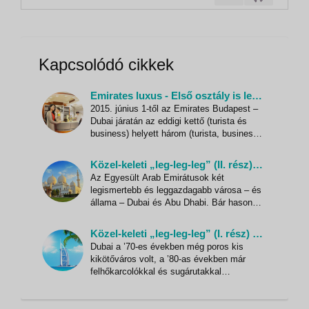
az új esztendőbe. Utazásunk során ízelítőt
kapunk a hét emírség múltjából és jelenéből,...
Kapcsolódó cikkek
Emirates luxus - Első osztály is lesz a Budapest-Dubai járaton
2015. június 1-től az Emirates Budapest –
Dubai járatán az eddigi kettő (turista és
business) helyett három (turista, business
és első) osztály közül választhatnak az
utasok. A gépcserének köszönhetően
Közel-keleti „leg-leg-leg” (II. rész) - A főváros, Abu Dhabi
nyártól az eddigieknél több first és
Az Egyesült Arab Emirátusok két
business osztályos repülőjegy foglalható
legismertebb és leggazdagabb városa – és
az Emirates járatár
állama – Dubai és Abu Dhabi. Bár hasonló
adottságokkal rendelkeznek, más-más
irányba indult el fejlődésük, és más úton
Közel-keleti „leg-leg-leg” (I. rész) - Dubai
járnak ma is. Egymással rivalizálnak, de
Dubai a ’70-es években még poros kis
ezt a sportszerű vetélkedést közös
kikötőváros volt, a ’80-as években már
eredmények is fűszerezik. A cél
felhőkarcolókkal és sugárutakkal
büszkélkedett, a ’90-es évekre pedig már
az egész világ megtanulta a nevét. Ma
bolygónk egyik legfejlettebb metropolisa,