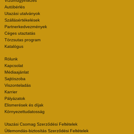
Vízumügyintézés
Autóbérlés
Utazási utalványok
Szállásértékelések
Partnerkedvezmények
Céges utaztatás
Törzsutas program
Katalógus
Rólunk
Kapcsolat
Médiaajánlat
Sajtószoba
Viszonteladás
Karrier
Pályázatok
Elismerések és díjak
Környezettudatosság
Utazási Csomag Szerződési Feltételek
Útlemondás-biztosítás Szerződési Feltételek