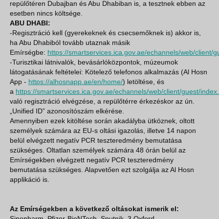
repülőtéren Dubajban és Abu Dhabiban is, a tesztnek ebben az
esetben nincs költsége.
ABU DHABI:
-Regisztráció kell (gyerekeknek és csecsemőknek is) akkor is,
ha Abu Dhabiból tovább utaznak másik
Emírségbe:
https://smartservices.ica.gov.ae/echannels/web/client/gu
-Turisztikai látnivalók, bevásárlóközpontok, múzeumok
látogatásának feltételei: Kötelező telefonos alkalmazás (Al Hosn
App -
https://alhosnapp.ae/en/home/
) letöltése, és
a
https://smartservices.ica.gov.ae/echannels/web/client/guest/index.
való regisztráció elvégzése, a repülőtérre érkezéskor az ún.
„Unified ID” azonosítószám elkérése.
Amennyiben ezek kitöltése során akadályba ütköznek, oltott
személyek számára az EU-s oltási igazolás, illetve 14 napon
belül elvégzett negatív PCR teszteredmény bemutatása
szükséges. Oltatlan személyek számára 48 órán belül az
Emírségekben elvégzett negatív PCR teszteredmény
bemutatása szükséges. Alapvetően ezt szolgálja az Al Hosn
applikáció is.
Az Emírségekben a következő oltásokat ismerik el:
Sinopharm, Pfizer-BioNTech, Sputnik, 3 Oxford-