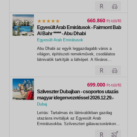
Island Hotel lehetőséget kínál a több különböző
szállodai szolgáltatás mellett arra is, hogy a
vendégek kipróbálhassák a Yas Island
vidámparkok széles választékát...
660.860
Ft
Egyesült Arab Emirátusok - Fairmont Bab
Al Bahr ***** - Abu Dhabi
Egyesült Arab Emirátusok
,
Abu Dhabi az egyik leggazdagabb város a
Abu Dhabi
világon, építészeti remekművek, csodálatos
látnivalók tarkítják a látképet. A főváros
kapujában található a Fairmont Bab Al Bahr
Hotel, egy tengerparti, ötcsillagos szálloda Abu
Dhabi városában, a Sheikh Zayed Grand
Mosque lenyűgöző hátterével. Mindössze...
699.000
Ft
Szilveszter Dubajban - csoportos utazás
magyar idegenvezetéssel 2026.12.29.-
2027.01.04.
Dubaj
Leírás: Tartalmas és látnivalókban gazdag
utazásra invitáljuk az Egyesült Arab
Emirátusokba. Szilveszteri gálavacsoránkon
együtt búcsúztatjuk az óévet és a
Dubaj Marina látványos tűzijátékával lépünk át