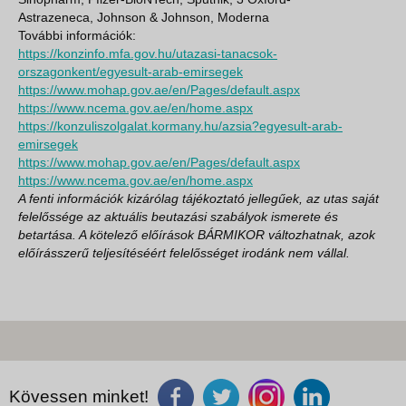
Astrazeneca, Johnson & Johnson, Moderna
További információk:
https://konzinfo.mfa.gov.hu/utazasi-tanacsok-
orszagonkent/egyesult-arab-emirsegek
https://www.mohap.gov.ae/en/Pages/default.aspx
https://www.ncema.gov.ae/en/home.aspx
https://konzuliszolgalat.kormany.hu/azsia?egyesult-arab-
emirsegek
https://www.mohap.gov.ae/en/Pages/default.aspx
https://www.ncema.gov.ae/en/home.aspx
A fenti információk kizárólag tájékoztató jellegűek, az utas saját
felelőssége az aktuális beutazási szabályok ismerete és
betartása. A kötelező előírások BÁRMIKOR változhatnak, azok
előírásszerű teljesítéséért felelősséget irodánk nem vállal.
Kövessen minket!