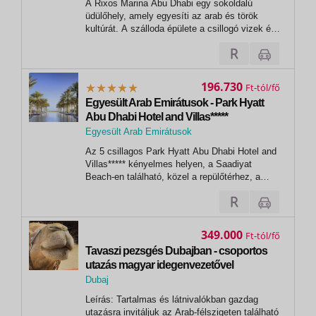
A Rixos Marina Abu Dhabi egy sokoldalú
üdülőhely, amely egyesíti az arab és török
kultúrát. A szálloda épülete a csillogó vizek és
a homokos partvonal fölé magasodik és Abu
Dhabi kiskereskedelmi, szórakoztató és
lakóközpontjának szívében található, valamint
jól tükrözi Abu Dhabi sokoldalúságát,...
196.730
Ft
Egyesült Arab Emirátusok - Park Hyatt
Abu Dhabi Hotel and Villas*****
Egyesült Arab Emirátusok
Az 5 csillagos Park Hyatt Abu Dhabi Hotel and
Villas***** kényelmes helyen, a Saadiyat
Beach-en található, közel a repülőtérhez, a
városközponthoz, a legjobb banki és üzleti
negyedekhez, a golfpályákhoz, a helyi
szabadidős látványosságokhoz, és pár percre
a Saadiyat kulturális negyedtől; így a...
349.000
Ft
Tavaszi pezsgés Dubajban - csoportos
utazás magyar idegenvezetővel
2027.03.11-16.
Dubaj
Leírás: Tartalmas és látnivalókban gazdag
utazásra invitáljuk az Arab-félszigeten található