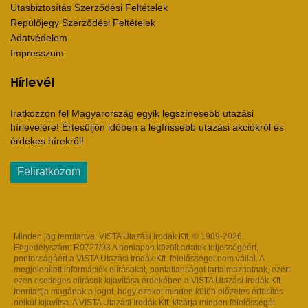
Utasbiztosítás Szerződési Feltételek
Repülőjegy Szerződési Feltételek
Adatvédelem
Impresszum
Hírlevél
Iratkozzon fel Magyarország egyik legszínesebb utazási
hírlevelére! Értesüljön időben a legfrissebb utazási akciókról és
érdekes hírekről!
Feliratkozom
Minden jog fenntartva. VISTA Utazási Irodák Kft. © 1989-2026.
Engedélyszám: R0727/93 A honlapon közölt adatok teljességéért,
pontosságáért a VISTA Utazási Irodák Kft. felelősséget nem vállal. A
megjelenített információk elírásokat, pontatlanságot tartalmazhatnak, ezért
ezen esetleges elírások kijavítása érdekében a VISTA Utazási Irodák Kft.
fenntartja magának a jogot, hogy ezeket minden külön előzetes értesítés
nélkül kijavítsa. A VISTA Utazási Irodák Kft. kizárja minden felelősségét