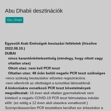
ahol nincsenek határok, csak „leg”-ek.
Abból viszont annyi, mint sivat
Abu Dhabii desztinációk
Abu Dhabi
Egyesült Arab Emírségek beutazási feltételek (frissítve
2022.08.10.)
DUBAI
nincs karanténkötelezettség (mindegy, hogy oltott vagy
oltatlan utas)
Oltott utas: nem kell PCR teszt
Oltatlan utas: 48 órán belüli negatív PCR teszt szükséges
-nincs szükség beutazáskor előzetes regisztrációra.
-nem ellenőrzik az oltottságot a turisztikai látnivalóknál.
A kiskorúakra vonatkozó PCR teszt követelmények
megváltoztak:
16 éven aluli oltatlan gyermekeknek nem
kötelező a negatív COVID-19 PCR teszt felmutatása indulás
előtt. (ez eddig a 12 éven aluli utasokra vonatkozott.)
Szúrópróbaszerűen PCR tesztelésre kerülhet sor érkezéskor a