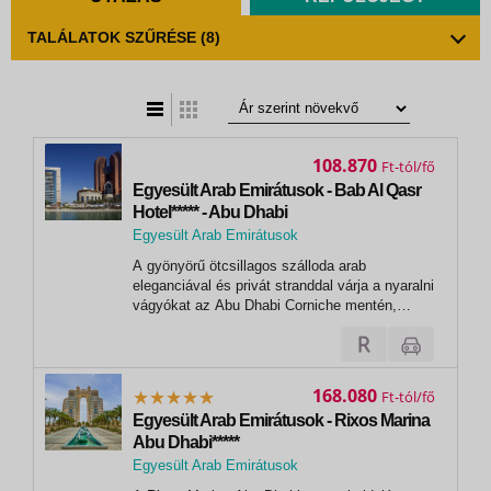
TALÁLATOK SZŰRÉSE
(8)
t
zatos nézet
108.870
Ft
Egyesült Arab Emirátusok - Bab Al Qasr
Hotel***** - Abu Dhabi
Egyesült Arab Emirátusok
,
A gyönyörű ötcsillagos szálloda arab
Abu Dhabi
eleganciával és privát stranddal várja a nyaralni
vágyókat az Abu Dhabi Corniche mentén,
kilátással a lenyűgöző Elnöki Palotára. Az
impozáns építészet és az arab stílusú belső
terek teszik egyedivé az eleve csodálatos
környezetet, ahol a luxus és a modern...
168.080
Ft
Egyesült Arab Emirátusok - Rixos Marina
Abu Dhabi*****
Egyesült Arab Emirátusok