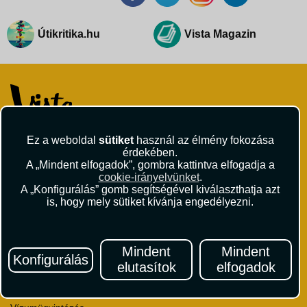
Útikritika.hu
Vista Magazin
Ez a weboldal
sütiket
használ az élmény fokozása
VISTA Utazási Iroda
érdekében.
1061 Budapest
A „Mindent elfogadok”, gombra kattintva elfogadja a
Andrássy út 1.
cookie-irányelvünket
.
+36 1 429 9999
A „Konfigurálás” gomb segítségével kiválaszthatja azt
andrassy@vista.hu
is, hogy mely sütiket kívánja engedélyezni.
Mindent
Mindent
Konfigurálás
elutasítok
elfogadok
Repülőjegy foglalás
Utasbiztosítás