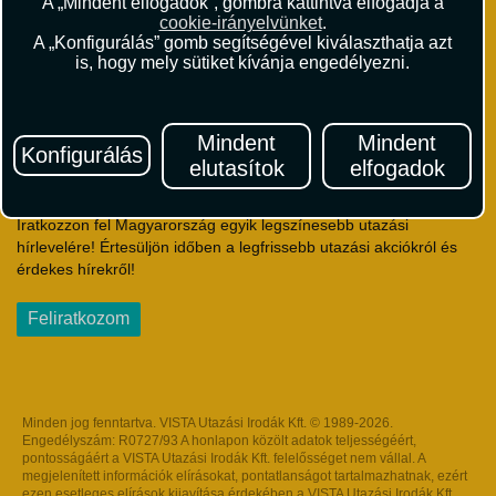
A „Mindent elfogadok”, gombra kattintva elfogadja a
Utazási Csomag Szerződési Feltételek
cookie-irányelvünket
.
Útlemondás-biztosítás Szerződési Feltételek
A „Konfigurálás” gomb segítségével kiválaszthatja azt
Utasbiztosítás Szerződési Feltételek
is, hogy mely sütiket kívánja engedélyezni.
Repülőjegy Szerződési Feltételek
Adatvédelem
Impresszum
Mindent
Mindent
Konfigurálás
elutasítok
elfogadok
Hírlevél
Iratkozzon fel Magyarország egyik legszínesebb utazási
hírlevelére! Értesüljön időben a legfrissebb utazási akciókról és
érdekes hírekről!
Feliratkozom
Minden jog fenntartva. VISTA Utazási Irodák Kft. © 1989-2026.
Engedélyszám: R0727/93 A honlapon közölt adatok teljességéért,
pontosságáért a VISTA Utazási Irodák Kft. felelősséget nem vállal. A
megjelenített információk elírásokat, pontatlanságot tartalmazhatnak, ezért
ezen esetleges elírások kijavítása érdekében a VISTA Utazási Irodák Kft.