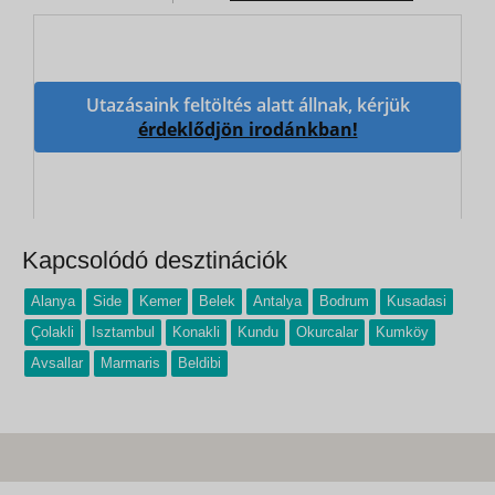
Utazásaink feltöltés alatt állnak, kérjük
érdeklődjön irodánkban!
Kapcsolódó desztinációk
Alanya
Side
Kemer
Belek
Antalya
Bodrum
Kusadasi
Çolakli
Isztambul
Konakli
Kundu
Okurcalar
Kumköy
Avsallar
Marmaris
Beldibi