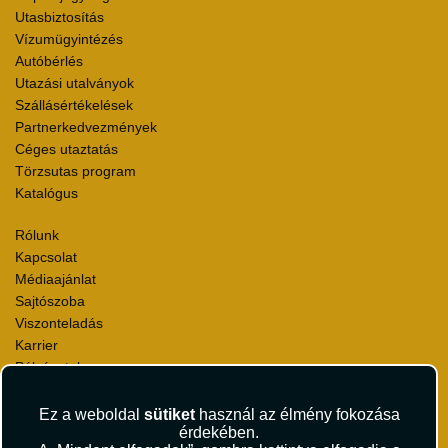
Utasbiztosítás
Vízumügyintézés
Autóbérlés
Utazási utalványok
Szállásértékelések
Partnerkedvezmények
Céges utaztatás
Törzsutas program
Katalógus
Rólunk
Kapcsolat
Médiaajánlat
Sajtószoba
Viszonteladás
Karrier
Pályázatok
Elismerések és díjak
Környezettudatosság
Ez a weboldal
sütiket
használ az élmény fokozása
érdekében.