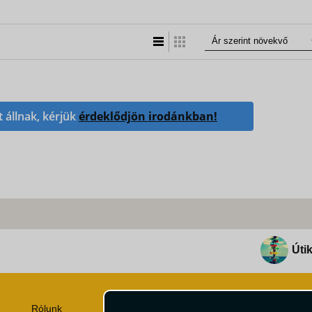
Lista nézet
Táblázatos nézet
t állnak, kérjük
érdeklődjön irodánkban!
Útik
Rólunk
Utazási Csomag Szerződési