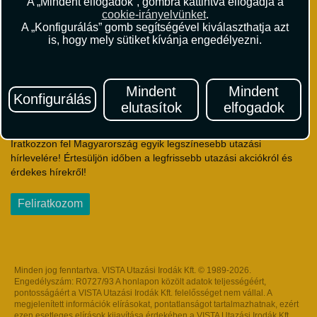
A „Mindent elfogadok”, gombra kattintva elfogadja a
Utazási Csomag Szerződési Feltételek
cookie-irányelvünket
.
Útlemondás-biztosítás Szerződési Feltételek
A „Konfigurálás” gomb segítségével kiválaszthatja azt
Utasbiztosítás Szerződési Feltételek
is, hogy mely sütiket kívánja engedélyezni.
Repülőjegy Szerződési Feltételek
Adatvédelem
Impresszum
Mindent
Mindent
Konfigurálás
elutasítok
elfogadok
Hírlevél
Iratkozzon fel Magyarország egyik legszínesebb utazási
hírlevelére! Értesüljön időben a legfrissebb utazási akciókról és
érdekes hírekről!
Feliratkozom
Minden jog fenntartva. VISTA Utazási Irodák Kft. © 1989-2026.
Engedélyszám: R0727/93 A honlapon közölt adatok teljességéért,
pontosságáért a VISTA Utazási Irodák Kft. felelősséget nem vállal. A
megjelenített információk elírásokat, pontatlanságot tartalmazhatnak, ezért
ezen esetleges elírások kijavítása érdekében a VISTA Utazási Irodák Kft.