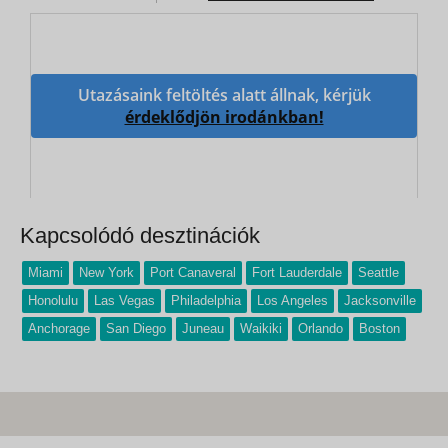
Utazásaink feltöltés alatt állnak, kérjük
érdeklődjön irodánkban!
Kapcsolódó desztinációk
Miami
New York
Port Canaveral
Fort Lauderdale
Seattle
Honolulu
Las Vegas
Philadelphia
Los Angeles
Jacksonville
Anchorage
San Diego
Juneau
Waikiki
Orlando
Boston