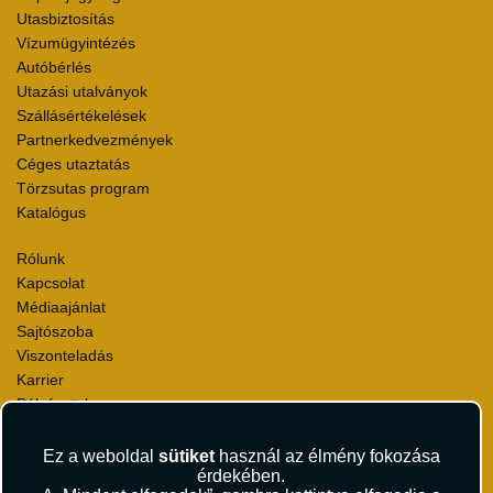
Utasbiztosítás
Vízumügyintézés
Autóbérlés
Utazási utalványok
Szállásértékelések
Partnerkedvezmények
Céges utaztatás
Törzsutas program
Katalógus
Rólunk
Kapcsolat
Médiaajánlat
Sajtószoba
Viszonteladás
Karrier
Pályázatok
Elismerések és díjak
Környezettudatosság
Ez a weboldal
sütiket
használ az élmény fokozása
érdekében.