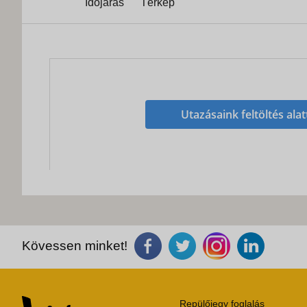
Időjárás
Térkép
Utazásaink feltöltés alat
Kövessen minket!
Repülőjegy foglalás