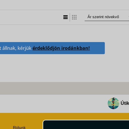
Lista nézet
Táblázatos nézet
t állnak, kérjük
érdeklődjön irodánkban!
Útik
Rólunk
Utazási Csomag Szerződési