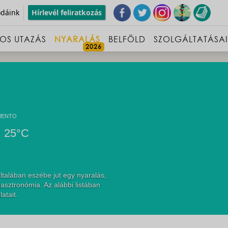
odáink
Hírlevél feliratkozás
OS UTAZÁS
NYARALÁS
BELFÖLD
SZOLGÁLTATÁSA
MENTO
25°C
talában eszébe jut egy nyaralás,
asztronómia. Az alábbi listában
atait.