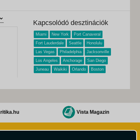
Kapcsolódó desztinációk
Miami
New York
Port Canaveral
Fort Lauderdale
Seattle
Honolulu
Las Vegas
Philadelphia
Jacksonville
Los Angeles
Anchorage
San Diego
Juneau
Waikiki
Orlando
Boston
ritika.hu
Vista Magazin
Hírlevél
 Feltételek