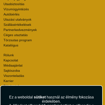
Utasbiztosítás
Vízumügyintézés
Autóbérlés
Utazási utalványok
Szállásértékelések
Partnerkedvezmények
Céges utaztatás
Törzsutas program
Katalógus
Rólunk
Kapcsolat
Médiaajánlat
Sajtószoba
Viszonteladás
Karrier
Pályázatok
Elismerések és díjak
Környezettudatosság
Ez a weboldal
sütiket
használ az élmény fokozása
érdekében.