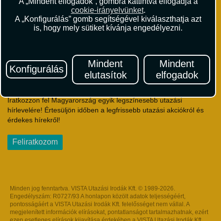
A „Mindent elfogadok”, gombra kattintva elfogadja a
Utazási Csomag Szerződési Feltételek
cookie-irányelvünket
.
Útlemondás-biztosítás Szerződési Feltételek
A „Konfigurálás” gomb segítségével kiválaszthatja azt
Utasbiztosítás Szerződési Feltételek
is, hogy mely sütiket kívánja engedélyezni.
Repülőjegy Szerződési Feltételek
Adatvédelem
Impresszum
Mindent
Mindent
Konfigurálás
elutasítok
elfogadok
Hírlevél
Iratkozzon fel Magyarország egyik legszínesebb utazási
hírlevelére! Értesüljön időben a legfrissebb utazási akciókról és
érdekes hírekről!
Feliratkozom
Minden jog fenntartva. VISTA Utazási Irodák Kft. © 1989-2026.
Engedélyszám: R0727/93 A honlapon közölt adatok teljességéért,
pontosságáért a VISTA Utazási Irodák Kft. felelősséget nem vállal. A
megjelenített információk elírásokat, pontatlanságot tartalmazhatnak, ezért
ezen esetleges elírások kijavítása érdekében a VISTA Utazási Irodák Kft.