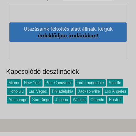
Utazásaink feltöltés alatt állnak, kérjük
érdeklődjön irodánkban!
Kapcsolódó desztinációk
Miami
New York
Port Canaveral
Fort Lauderdale
Seattle
Honolulu
Las Vegas
Philadelphia
Jacksonville
Los Angeles
Anchorage
San Diego
Juneau
Waikiki
Orlando
Boston