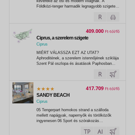
keveréke az ősi és modern világnak. A
Földközi-tenger harmadik legnagyobb szigete.
A ketté­osztott sziget görög területén kínáljuk
üdüléseinket Paphos, Ayia Napa, Protaras,
Limassol és Larnaca üdülővárosokban, melyek
gyönyörű tengerpartjai, kulináris és...
409.000
Ft
Ciprus, a szerelem szigete
Ciprus
,
MIÉRT VÁLASSZA EZT AZ UTAT?
Limassol
Aphroditének, a szerelem istennőjének sziklája
Szent Pál oszlopa és ásatások Paphosban...
417.709
Ft
SANDY BEACH
Ciprus
,
05 Tengerpart homokos strand a szálloda
Larnaca
mellett napágyak, napernyők és törölközők
ingyenesen 06 Sport és szórakozás
ingyenesen fitneszterem 07 Sport és
szórakozás térítés ellenében masszázs