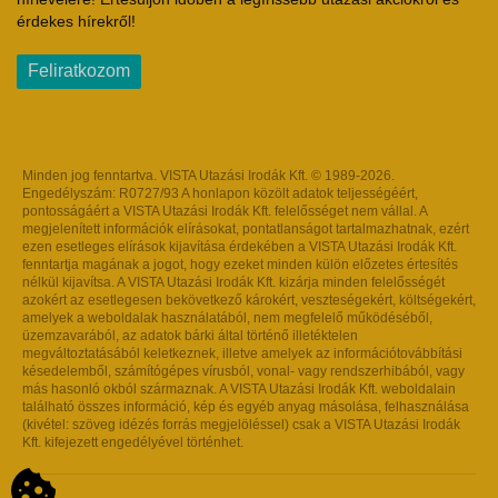
érdekes hírekről!
Feliratkozom
Minden jog fenntartva. VISTA Utazási Irodák Kft. © 1989-2026.
Engedélyszám: R0727/93 A honlapon közölt adatok teljességéért,
pontosságáért a VISTA Utazási Irodák Kft. felelősséget nem vállal. A
megjelenített információk elírásokat, pontatlanságot tartalmazhatnak, ezért
ezen esetleges elírások kijavítása érdekében a VISTA Utazási Irodák Kft.
fenntartja magának a jogot, hogy ezeket minden külön előzetes értesítés
nélkül kijavítsa. A VISTA Utazási Irodák Kft. kizárja minden felelősségét
azokért az esetlegesen bekövetkező károkért, veszteségekért, költségekért,
amelyek a weboldalak használatából, nem megfelelő működéséből,
üzemzavarából, az adatok bárki által történő illetéktelen
megváltoztatásából keletkeznek, illetve amelyek az információtovábbítási
késedelemből, számítógépes vírusból, vonal- vagy rendszerhibából, vagy
más hasonló okból származnak. A VISTA Utazási Irodák Kft. weboldalain
található összes információ, kép és egyéb anyag másolása, felhasználása
(kivétel: szöveg idézés forrás megjelöléssel) csak a VISTA Utazási Irodák
Kft. kifejezett engedélyével történhet.