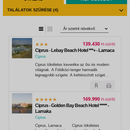
TALÁLATOK SZŰRÉSE
(4)
t
zatos nézet
139.430
Ft
Ciprus - Lebay Beach Hotel ***+ - Larnaca
Ciprus
,
Ciprus tökéletes keveréke az ősi és modern
Larnaca
világnak. A Földközi-tenger harmadik
legnagyobb szigete. A ketté­osztott sziget
görög területén kínáljuk üdüléseinket Paphos,
Ayia Napa, Protaras, Limassol és Larnaca
üdülővárosokban, melyek gyönyörű
tengerpartjai, kulináris és kulturális
169.990
Ft
hagyományai...
Ciprus - Golden Bay Beach Hotel ***** -
Larnaka
Ciprus
,
Ciprus, Larnaca Ciprus tökéletes
Larnaca