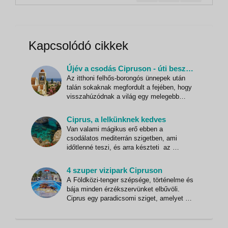
szauna gőzfürdő pezsgőfürdő kozmetikai
csomagok kerékpárkölcsönzés vízi sportok a
strandon (helyi...
Kapcsolódó cikkek
Újév a csodás Cipruson - úti beszámoló
Az itthoni felhős-borongós ünnepek után
talán sokaknak megfordult a fejében, hogy
visszahúzódnak a világ egy melegebb
szegletébe és izgalmas felfedezőútra
indulnak a helyi hagyományok, kultúra és
Ciprus, a lelkünknek kedves
történelem vonatkozásában. Orsi is
Van valami mágikus erő ebben a
pontosan így tett, választott úti célja pedig
csodálatos mediterrán szigetben, ami
Ciprus lett, ahova - a
időtlenné teszi, és arra készteti az
utazót, hogy időről időre visszatérjen.
Ciprus fantasztikus tengerpartokkal,
4 szuper vizipark Cipruson
végtelen napsütéssel, ősi és modern
A Földközi-tenger szépsége, történelme és
csodákkal gazdagon lett megáldva. S van
bája minden érzékszervünket elbűvöli.
még valami hipnotikus és csábító, val
Ciprus egy paradicsomi sziget, amelyet a
türkizkék tenger és békés kis öblök
vesznek körül a mediterránum keleti
szegletében. Amikor Afrodité, a szépség