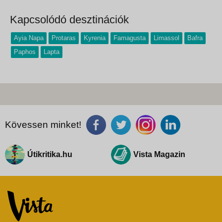
és szerelem istennője kilépett a tenger
habjaiból, tárt karokkal
Kapcsolódó desztinációk
Ayia Napa
Protaras
Kyrenia
Famagusta
Limassol
Bafra
Paphos
Lapta
Kövessen minket!
Útikritika.hu
Vista Magazin