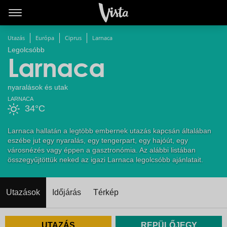
Utazás
Európa
Ciprus
Larnaca
Legolcsóbb
Larnaca
nyaralások és utak
LARNACA
34°C
Larnaca hallatán a legtöbb embernek utazás kapcsán általában
eszébe jut egy nyaralás, egy tengerpart, egy hajóút, egy
városnézés vagy éppen a gasztronómia. Az alábbi listában
összegyűjtöttük neked az igazi Larnaca legolcsóbb ajánlatait.
Utazások
Időjárás
Térkép
UTAZÁS
REPÜLŐJEGY