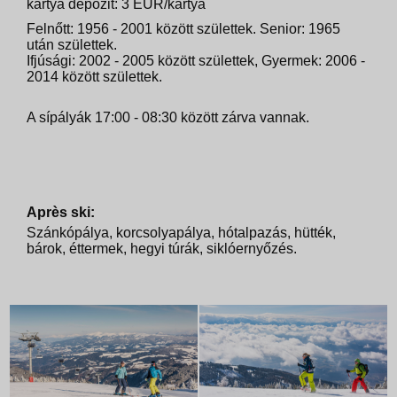
kártya depozit: 3 EUR/kártya
Felnőtt: 1956 - 2001 között születtek. Senior: 1965
után születtek.
Ifjúsági: 2002 - 2005 között születtek, Gyermek: 2006 -
2014 között születtek.
A sípályák 17:00 - 08:30 között zárva vannak.
Après ski:
Szánkópálya, korcsolyapálya, hótalpazás, hütték,
bárok, éttermek, hegyi túrák, siklóernyőzés.