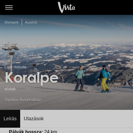
Síterepek
Ausztria
Last minute
Koralpe
síutak
Sípálya Ausztriában
Leírás
Utazások
Pályák hossza:
24 km