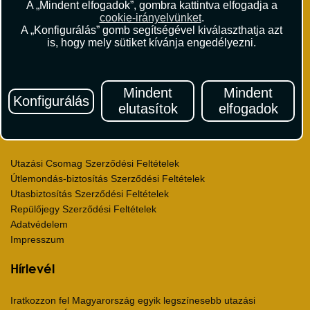
A „Mindent elfogadok”, gombra kattintva elfogadja a
Rólunk
cookie-irányelvünket
.
Kapcsolat
A „Konfigurálás” gomb segítségével kiválaszthatja azt
is, hogy mely sütiket kívánja engedélyezni.
Médiaajánlat
Sajtószoba
Viszonteladás
Karrier
Mindent
Mindent
Konfigurálás
Pályázatok
elutasítok
elfogadok
Elismerések és díjak
Környezettudatosság
Utazási Csomag Szerződési Feltételek
Útlemondás-biztosítás Szerződési Feltételek
Utasbiztosítás Szerződési Feltételek
Repülőjegy Szerződési Feltételek
Adatvédelem
Impresszum
Hírlevél
Iratkozzon fel Magyarország egyik legszínesebb utazási