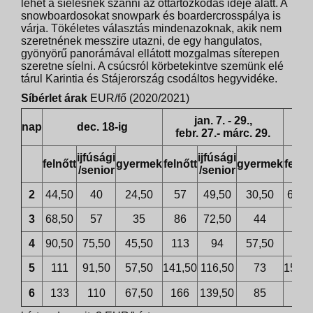
lehet a síelésnek szánni az ottartózkodás ideje alatt. A
snowboardosokat snowpark és boardercrosspálya is
várja. Tökéletes választás mindenazoknak, akik nem
szeretnének messzire utazni, de egy hangulatos,
gyönyörű panorámával ellátott mozgalmas síterepen
szeretne síelni. A csúcsról körbetekintve szemünk elé
tárul Karintia és Stájerország csodáltos hegyvidéke.
Síbérlet árak
EUR/fő (2020/2021)
jan. 7. - 29.,
de
nap
dec. 18-ig
febr. 27.- márc. 29.
ja
ijfúsági
ijfúsági
felnőtt
gyermek
felnőtt
gyermek
felnőt
/senior
/senior
2
44,50
40
24,50
57
49,50
30,50
63,5
3
68,50
57
35
86
72,50
44
97
4
90,50
75,50
45,50
113
94
57,50
128
5
111
91,50
57,50
141,50
116,50
73
157,5
6
133
110
67,50
166
139,50
85
189