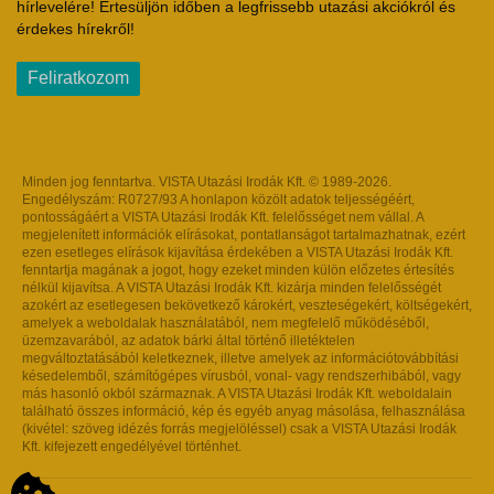
hírlevelére! Értesüljön időben a legfrissebb utazási akciókról és
érdekes hírekről!
Feliratkozom
Minden jog fenntartva. VISTA Utazási Irodák Kft. © 1989-2026.
Engedélyszám: R0727/93 A honlapon közölt adatok teljességéért,
pontosságáért a VISTA Utazási Irodák Kft. felelősséget nem vállal. A
megjelenített információk elírásokat, pontatlanságot tartalmazhatnak, ezért
ezen esetleges elírások kijavítása érdekében a VISTA Utazási Irodák Kft.
fenntartja magának a jogot, hogy ezeket minden külön előzetes értesítés
nélkül kijavítsa. A VISTA Utazási Irodák Kft. kizárja minden felelősségét
azokért az esetlegesen bekövetkező károkért, veszteségekért, költségekért,
amelyek a weboldalak használatából, nem megfelelő működéséből,
üzemzavarából, az adatok bárki által történő illetéktelen
megváltoztatásából keletkeznek, illetve amelyek az információtovábbítási
késedelemből, számítógépes vírusból, vonal- vagy rendszerhibából, vagy
más hasonló okból származnak. A VISTA Utazási Irodák Kft. weboldalain
található összes információ, kép és egyéb anyag másolása, felhasználása
(kivétel: szöveg idézés forrás megjelöléssel) csak a VISTA Utazási Irodák
Kft. kifejezett engedélyével történhet.