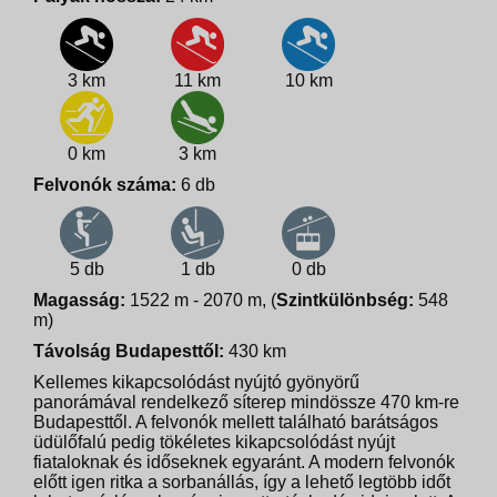
3 km
11 km
10 km
0 km
3 km
Felvonók száma:
6 db
5 db
1 db
0 db
Magasság:
1522 m - 2070 m, (
Szintkülönbség:
548
m)
Távolság Budapesttől:
430 km
Kellemes kikapcsolódást nyújtó gyönyörű
panorámával rendelkező síterep mindössze 470 km-re
Budapesttől. A felvonók mellett található barátságos
üdülőfalú pedig tökéletes kikapcsolódást nyújt
fiataloknak és időseknek egyaránt. A modern felvonók
előtt igen ritka a sorbanállás, így a lehető legtöbb időt