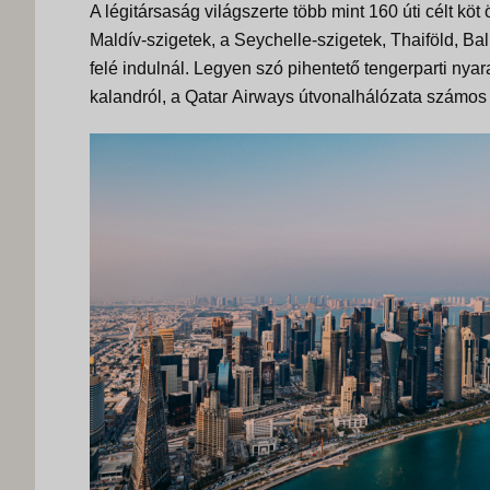
A légitársaság világszerte több mint 160 úti célt köt 
Maldív-szigetek, a Seychelle-szigetek, Thaiföld, Bali
felé indulnál. Legyen szó pihentető tengerparti nyar
kalandról, a
Qatar
Airways útvonalhálózata számos l