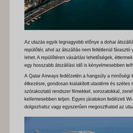
Az utazás egyik legnagyobb előnye a dohai átszáll
repülőtér, ahol az átszállás nem feltétlenül fárasz
lehet. A repülőtéren vásárlási lehetőségek, étterme
egy hosszabb átszállási idő is kényelmesebben telh
A
Qatar
Airways fedélzetén a hangsúly a minőségi k
étkezésre, gondosan kialakított utastérre és széles
szórakoztató rendszer filmekkel, sorozatokkal, zené
kellemesebben teljen. Egyes járatokon fedélzeti
Wi
dolgozhatsz vagy egyszerűen megoszthatod az utazá