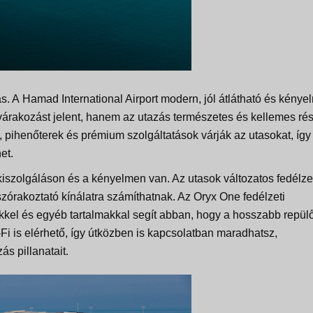
ás. A
Hamad
International Airport modern, jól átlátható és kénye
tó várakozást jelent, hanem az utazás természetes és kellemes ré
k, pihenőterek és prémium szolgáltatások várják az utasokat, így
et.
iszolgáláson és a kényelmen van. Az utasok változatos fedélze
 szórakoztató kínálatra számíthatnak. Az
Oryx
One
fedélzeti
kkel és egyéb tartalmakkal segít abban, hogy a hosszabb repülő
-Fi is elérhető, így útközben is kapcsolatban maradhatsz,
s pillanatait.