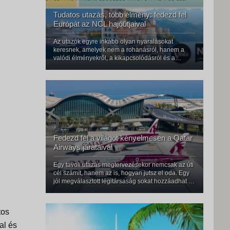
Tudatos utazás, több élmény: fedezd fel
Európát az NCL hajóútjaival
Az utazók egyre inkább olyan nyaralásokat
keresnek, amelyek nem a rohanásról, hanem a
valódi élményekről, a kikapcsolódásról és a
szabadon alakítható programokról szólnak. A
Norwegian Cruise Line friss, YouGov által készített
felmérése szerint 2026-ban az utazók több mint
Fedezd fel a világot kényelmesen a Qatar
Airways járataival
Egy távoli utazás megtervezésekor nemcsak az úti
cél számít, hanem az is, hogyan jutsz el oda. Egy
jól megválasztott légitársaság sokat hozzáadhat az
utazás élményéhez: kényelmesebb lehet az út,
gördülékenyebb az átszállás, és már a repülés is a
pihenés részévé válh
tos
al és