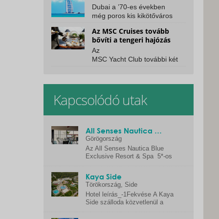
Dubai a ’70-es években
még poros kis kikötőváros
volt, a ’80-as években már
Az MSC Cruises tovább
felhőkarcolókkal és...
bővíti a tengeri hajózás
világát
Az
MSC Yacht Club további két
hajón válik elérhetővé. Az
MSC Cruises újabb
mérföldkőhöz...
Kapcsolódó utak
All Senses Nautica Blue Exclusive Resort & Spa
Görögország
Az All Senses Nautica Blue
Exclusive Resort & Spa 5*-os
szálloda, mely 70.000 m2
területen...
Kaya Side
Törökország
, Side
Hotel leírás_-1Fekvése A Kaya
Side szálloda közvetlenül a
tengerparton fekszik, a
törökországi...