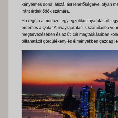
kényelmes dohai átszállási lehetőségeivel olyan me
iránt érdeklődők számára.
Ha régóta álmodozol egy egzotikus nyaralásról, egy 
érdemes a
Qatar
Airways járatait is számításba ven
megtervezésében és az úti cél megtalálásában koll
pillanatától gördülékeny és élményekben gazdag l