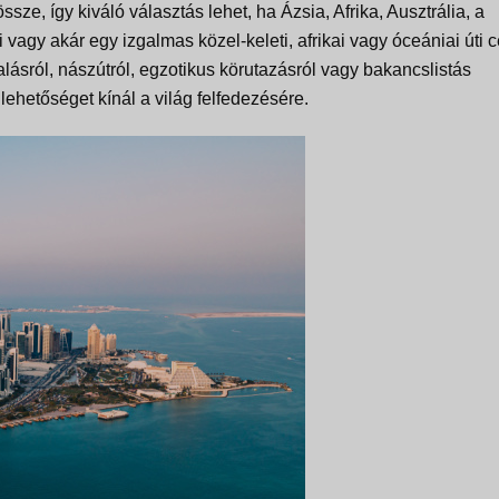
össze, így kiváló választás lehet, ha Ázsia, Afrika, Ausztrália, a
 vagy akár egy izgalmas közel-keleti, afrikai vagy óceániai úti c
alásról, nászútról, egzotikus körutazásról vagy bakancslistás
ehetőséget kínál a világ felfedezésére.