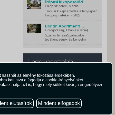
Trópusi kikapcsolódás a lenyűgöző Fülöp-szigeteken - 2027. február
Fülöp-szigetek
, Manila
Trópusi kikapcsolódás a lenyűgöző
Fülöp-szigeteken - 2027.
februárÁrtáblázatRészvételi díj...
Dorian Apartments Bali
Görögország
, Chania (Hania)
Szállás leírásaSzabadidős
tevékenységek és kényelmi
szolgáltatások széles kínálata
teszi a hotelt...
Legolvasottabb
t
használ az élmény fokozása érdekében.
Hol és hogyan tudunk
bra kattintva elfogadja a
cookie-irányelvünket
.
delfinekkel úszni?
álaszthatja azt is, hogy mely sütiket kívánja engedélyezni.
Nem kérdőjeles, hogy az
emberek vélekedésében a
delfin az egyik
10 megkóstolandó
legrokonszenvesebb,
ent elutasítok
Mindent elfogadok
étel/ital Portugáliában
legcukibb...
A portugál konyha a