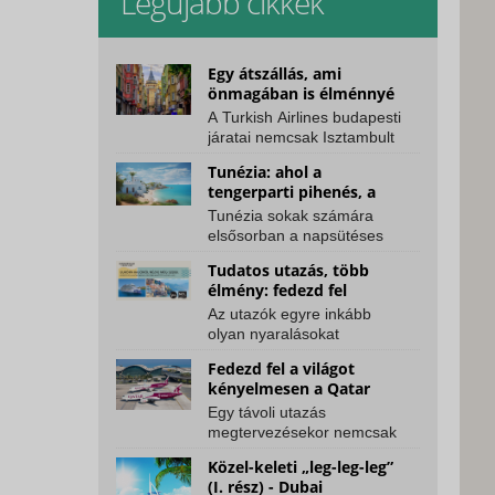
Legújabb cikkek
Egy átszállás, ami
önmagában is élménnyé
válhat – Isztambulon át a
A Turkish Airlines budapesti
Turkish Airlines járataival
járatai nemcsak Isztambult
hozzák közelebb, hanem a
Tunézia: ahol a
világ számos...
tengerparti pihenés, a
kultúra és a kaland
Tunézia sokak számára
találkozik
elsősorban a napsütéses
tengerparttal, a pálmafákkal
Tudatos utazás, több
és a kényelmes, all...
élmény: fedezd fel
Európát az NCL
Az utazók egyre inkább
hajóútjaival
olyan nyaralásokat
keresnek, amelyek nem a
Fedezd fel a világot
rohanásról, hanem a
kényelmesen a Qatar
valódi...
Airways járataival
Egy távoli utazás
megtervezésekor nemcsak
az úti cél számít, hanem az
Közel-keleti „leg-leg-leg”
is, hogyan jutsz el oda....
(I. rész) - Dubai