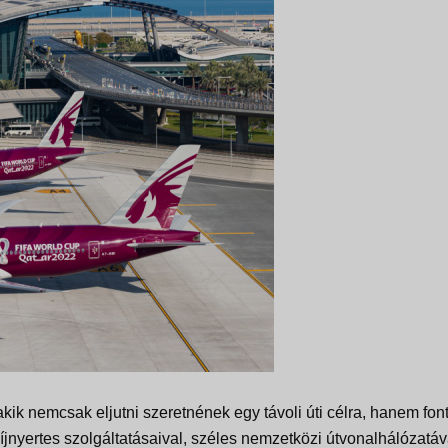
kik nemcsak eljutni szeretnének egy távoli úti célra, hanem fon
jnyertes szolgáltatásaival, széles nemzetközi útvonalhálózatáv