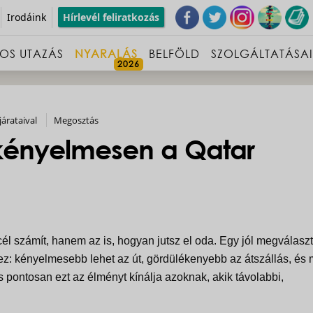
Irodáink
Hírlevél feliratkozás
OS UTAZÁS
NYARALÁS
BELFÖLD
SZOLGÁLTATÁSA
járataival
Megosztás
 kényelmesen a Qatar
l számít, hanem az is, hogyan jutsz el oda. Egy jól megválaszt
z: kényelmesebb lehet az út, gördülékenyebb az átszállás, és 
 pontosan ezt az élményt kínálja azoknak, akik távolabbi,