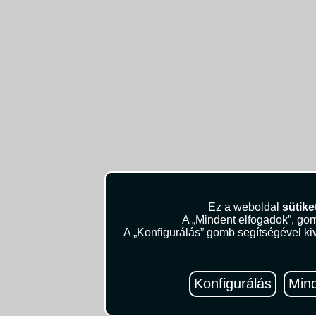
Ez a weboldal
sütike
A „Mindent elfogadok”, gom
A „Konfigurálás” gomb segítségével kiv
Konfigurálás
Mind