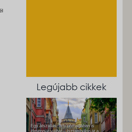
él
Legújabb cikkek
Egy átszállás, ami önmagában is
élménnyé válhat – Isztambulon át a