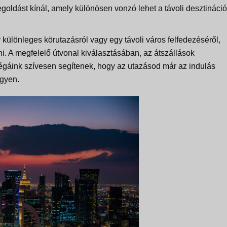
goldást kínál, amely különösen vonzó lehet a távoli desztináci
különleges körutazásról vagy egy távoli város felfedezéséről,
ni. A megfelelő útvonal kiválasztásában, az átszállások
égáink szívesen segítenek, hogy az utazásod már az indulás
egyen.