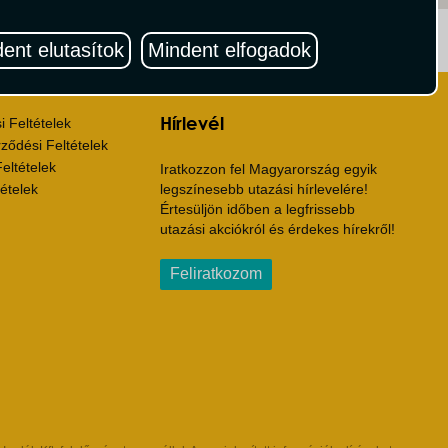
ritika.hu
Vista Magazin
ent elutasítok
Mindent elfogadok
Hírlevél
 Feltételek
ződési Feltételek
eltételek
Iratkozzon fel Magyarország egyik
ételek
legszínesebb utazási hírlevelére!
Értesüljön időben a legfrissebb
utazási akciókról és érdekes hírekről!
Feliratkozom