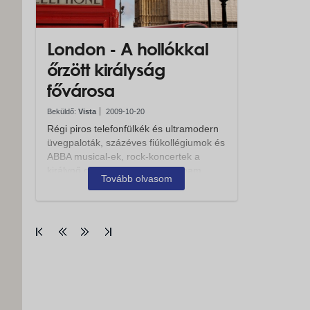
London - A hollókkal
őrzött királyság
fővárosa
Beküldő:
Vista
2009-10-20
Régi piros telefonfülkék és ultramodern
üvegpaloták, százéves fiúkollégiumok és
ABBA musical-ek, rock-koncertek a
királynő otthonában, a Buckingham
Tovább olvasom
palotában: látszólag csupa...