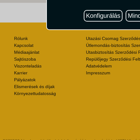
Útik
Konfigurálás
Mind
Rólunk
Utazási Csomag Szerződési
Kapcsolat
Útlemondás-biztosítás Szer
Médiaajánlat
Utasbiztosítás Szerződési F
Sajtószoba
Repülőjegy Szerződési Felt
Viszonteladás
Adatvédelem
Karrier
Impresszum
Pályázatok
Elismerések és díjak
Környezettudatosság