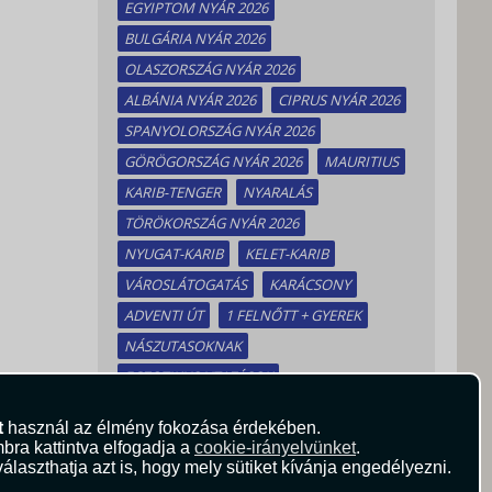
EGYIPTOM NYÁR 2026
BULGÁRIA NYÁR 2026
OLASZORSZÁG NYÁR 2026
ALBÁNIA NYÁR 2026
CIPRUS NYÁR 2026
SPANYOLORSZÁG NYÁR 2026
GÖRÖGORSZÁG NYÁR 2026
MAURITIUS
KARIB-TENGER
NYARALÁS
TÖRÖKORSZÁG NYÁR 2026
NYUGAT-KARIB
KELET-KARIB
VÁROSLÁTOGATÁS
KARÁCSONY
ADVENTI ÚT
1 FELNŐTT + GYEREK
NÁSZUTASOKNAK
EGZOTIKUS UTAZÁSOK
t
használ az élmény fokozása érdekében.
bra kattintva elfogadja a
cookie-irányelvünket
.
álaszthatja azt is, hogy mely sütiket kívánja engedélyezni.