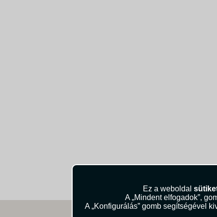
Ez a weboldal
sütike
A „Mindent elfogadok”, gom
A „Konfigurálás” gomb segítségével kiv