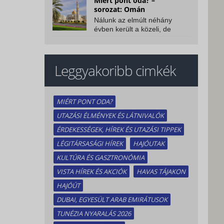
Miért pont oda? –
dolgozol és...
sorozat: Omán
Nálunk az elmúlt néhány
évben került a közeli, de
már egzotikusnak tekinthető
utazási célpontok...
Leggyakoribb cimkék
MIÉRT PONT ODA?
UTAZÁSI ÉLMÉNYEK ÉS LÁTNIVALÓK
ÉRDEKESSÉGEK, HÍREK ÉS UTAZÁSI TIPPEK
LÉGITÁRSASÁGI HÍREK
HAJÓUTAK
KULTÚRA ÉS GASZTRONÓMIA
VISTA HÍREK ÉS AKCIÓK
HAVAS TÁJAKON
HAJÓÚT
DUBAI, EGYESÜLT ARAB EMIRÁTUSOK
TUNÉZIA NYARALÁS 2026