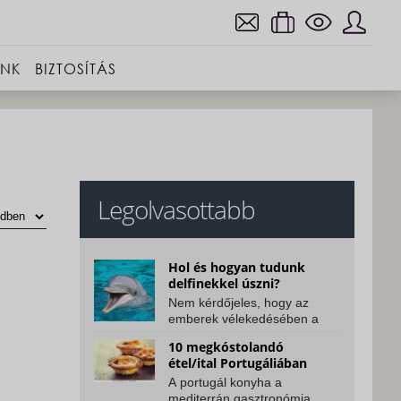
INK
BIZTOSÍTÁS
Legolvasottabb
Hol és hogyan tudunk
delfinekkel úszni?
Nem kérdőjeles, hogy az
emberek vélekedésében a
delfin az egyik
10 megkóstolandó
legrokonszenvesebb,
étel/ital Portugáliában
legcukibb...
A portugál konyha a
mediterrán gasztronómia