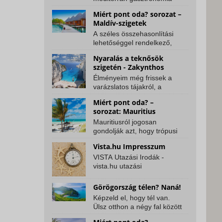
egyik – ha nem a
Miért pont oda? sorozat –
legérdekesebb ága,
Maldív-szigetek
amelyben a...
A széles összehasonlítási
lehetőséggel rendelkező,
tapasztalt utazók a trópusi
Nyaralás a teknősök
szigetes, tengeri...
szigetén - Zakynthos
élménybeszámoló
Élményeim még frissek a
varázslatos tájakról, a
mélykék tengervizes
Miért pont oda? –
barlangokról és a görögös...
sorozat: Mauritius
Mauritiusról jogosan
gondolják azt, hogy trópusi
nyaralásra ideális célpont.
Vista.hu Impresszum
Az elvárásoknak...
VISTA Utazási Irodák -
vista.hu utazási
szolgáltatások weboldala ©
1989-2016
Görögország télen? Naná!
Szerkesztőség...
Képzeld el, hogy tél van.
Ülsz otthon a négy fal között
vagy éppen az irodában