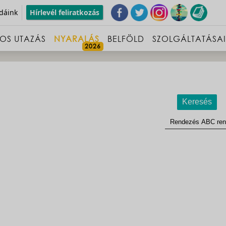
dáink
Hírlevél feliratkozás
OS UTAZÁS
NYARALÁS
BELFÖLD
SZOLGÁLTATÁSA
Keresés