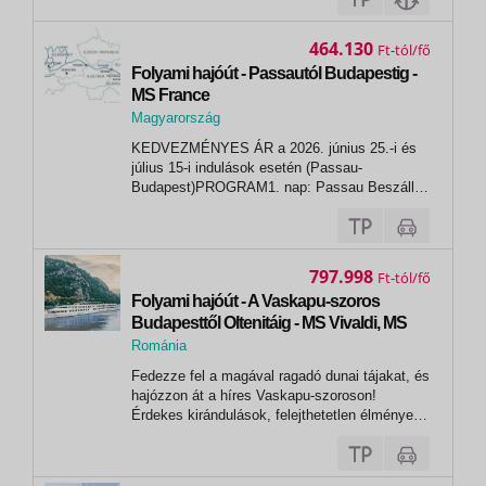
május 07., 23., július 24., augusztus 27.,
szeptember 01., 17., 22., október 08.,13.,...
464.130
Ft
Folyami hajóút - Passautól Budapestig -
MS France
Magyarország
,
KEDVEZMÉNYES ÁR a 2026. június 25.-i és
Budapest
július 15-i indulások esetén (Passau-
Budapest)PROGRAM1. nap: Passau Beszállás
a hajóra 16h00-tól.Üdvözlő koktél, majd indulás
Engelhartszell gyönyörű vidéke felé. 2. nap:
Melk - Dürnstein - BécsA Duna egyik legszebb
szakaszánál köt ki a hajó ezen a napon....
797.998
Ft
Folyami hajóút - A Vaskapu-szoros
Budapesttől Oltenitáig - MS Vivaldi, MS
L'Europe
Románia
, Tulcsa
Fedezze fel a magával ragadó dunai tájakat, és
hajózzon át a híres Vaskapu-szoroson!
Érdekes kirándulások, felejthetetlen élmények
várják!Budapest | Eszék | Újvidék | Belgrád |
Vaskapu-szoros | Rusze | Oltenita |
Csernavoda | Fetesti | Tulcsa | Oltenita (9 nap/