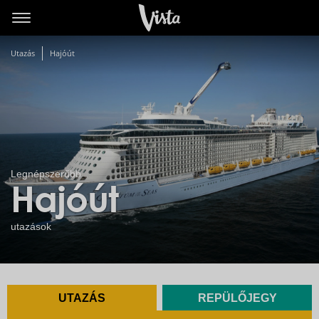
Utazás
Hajóút
Legnépszerűbb
Hajóút
utazások
UTAZÁS
REPÜLŐJEGY