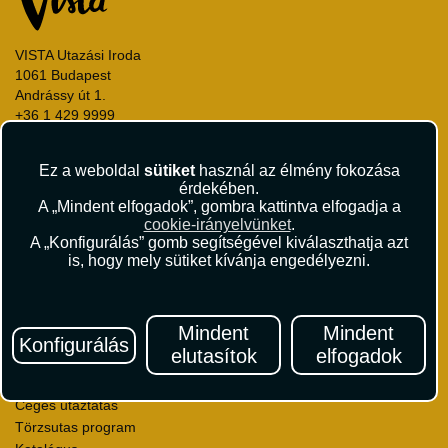
VISTA Utazási Iroda
1061 Budapest
Andrássy út 1.
+36 1 429 9999
andrassy@vista.hu
Ez a weboldal
sütiket
használ az élmény fokozása
érdekében.
A „Mindent elfogadok”, gombra kattintva elfogadja a
cookie-irányelvünket
.
A „Konfigurálás” gomb segítségével kiválaszthatja azt
Repülőjegy foglalás
is, hogy mely sütiket kívánja engedélyezni.
Utasbiztosítás
Vízumügyintézés
Autóbérlés
Mindent
Mindent
Utazási utalványok
Konfigurálás
elutasítok
elfogadok
Szállásértékelések
Partnerkedvezmények
Céges utaztatás
Törzsutas program