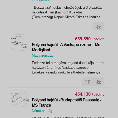
Görögország
,
Beszállási/indulási lehetőségek a 3 éjszakás
Patmosz
hajóútra:Athén (Lavrion) Kusadasi
(Törökország) Napok Kikötő Érkezés Indulás
1.nap Athén (Lavrion) - 13:00* 1.nap Míkonosz*
18:00 23:00 2.nap Kusadasi 07:00 13:00 2.nap
Patmos* 16:30 21:30 3.nap Kréta...
639.850
Ft
Folyami hajóút - A Vaskapu-szoros - Ms
Modigliani
Magyarország
,
Fedezze fel a magával ragadó dunai tájakat, és
Budapest
hajózzon át a híres Vaskapu-szoroson!
Érdekes kirándulások, felejthetetlen élmények
várják! PROGRAM1. nap: Budapest18:00
órakor beszállás a hajóra. Miután kényelmesen
elhelyezkedtek kabinjaikban, egy üdvözlő
koktél keretében megismerhetik a...
464.130
Ft
Folyami hajóút - Budapesttől Passauig -
MS France
Németország
,