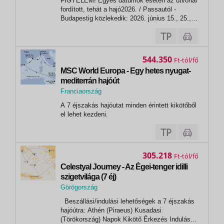
FIGYELEM! Egyes dátumok esetén az útvonal
Passau
fordított, tehát a hajó2026. / Passautól -
Budapestig közlekedik: 2026. június 15., 25.,
július 04.,05., 14.,15., 31., augusztus 06.,
10.,20.,26., október 07.,PROGRAM:1. nap:
BudapestBeszállás a hajóra 18h00-tól, üdvözlő
koktél. Esti fakultatív program:...
544.350
Ft
MSC World Europa - Egy hetes nyugat-
mediterrán hajóút
Franciaország
,
A 7 éjszakás hajóutat minden érintett kikötőből
Marseille
el lehet kezdeni.
305.218
Ft
Celestyal Journey - Az Égei-tenger idilli
szigetvilága (7 éj)
Görögország
, Milos
Beszállási/indulási lehetőségek a 7 éjszakás
hajóútra: Athén (Piraeus) Kusadasi
(Törökország) Napok Kikötő Érkezés Indulás