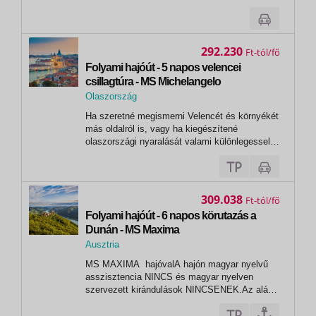
1.nap Athén (Piraeus) - 17:00 2.nap Kusadasi
08:00 18:00 3.nap Rodosz 08:00 18:00 4.nap
Agios Nikolas 08:00 20:00 5.nap...
292.230
Ft
Folyami hajóút - 5 napos velencei
csillagtúra - MS Michelangelo
Olaszország
, Chioggia
Ha szeretné megismerni Velencét és környékét
más oldalról is, vagy ha kiegészítené
olaszországi nyaralását valami különlegessel,
szálljon fel az MS Michelangelo fedélzetére, és
járja be a lagúnák városát, fedezze fel Muráno
és Burano szigeteit, tegyen látogatást
Padovában.
309.038
Ft
Folyami hajóút - 6 napos körutazás a
Dunán - MS Maxima
Ausztria
,
MS MAXIMA hajóvalA hajón magyar nyelvű
Melk
asszisztencia NINCS és magyar nyelven
szervezett kirándulások NINCSENEK.Az alábbi
időpontok esetén a hajóút alap nyelve:
NÉMET 2026. március 26.,31., április 16.,21.,