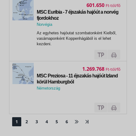
8 éj)MS VIVALDI hajó: Budapest -...
601.650
Ft
MSC Euribia - 7 éjszakás hajóút a norvég
fjordokhoz
Norvégia
, Geiranger
Az egyhetes hajóutat szombatonként Kielből,
vasárnaponként Koppenhágából is el lehet
kezdeni.
1.269.768
Ft
MSC Preziosa - 11 éjszakás hajóút Izland
körül Hamburgból
Németország
,
Hamburg
1
2
3
4
5
6