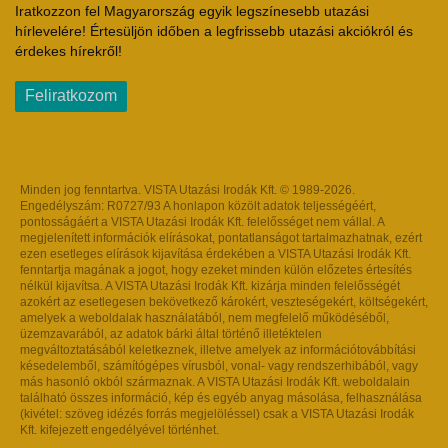
Iratkozzon fel Magyarország egyik legszínesebb utazási
hírlevelére! Értesüljön időben a legfrissebb utazási akciókról és
érdekes hírekről!
Feliratkozom
Minden jog fenntartva. VISTA Utazási Irodák Kft. © 1989-2026.
Engedélyszám: R0727/93 A honlapon közölt adatok teljességéért,
pontosságáért a VISTA Utazási Irodák Kft. felelősséget nem vállal. A
megjelenített információk elírásokat, pontatlanságot tartalmazhatnak, ezért
ezen esetleges elírások kijavítása érdekében a VISTA Utazási Irodák Kft.
fenntartja magának a jogot, hogy ezeket minden külön előzetes értesítés
nélkül kijavítsa. A VISTA Utazási Irodák Kft. kizárja minden felelősségét
azokért az esetlegesen bekövetkező károkért, veszteségekért, költségekért,
amelyek a weboldalak használatából, nem megfelelő működéséből,
üzemzavarából, az adatok bárki által történő illetéktelen
megváltoztatásából keletkeznek, illetve amelyek az információtovábbítási
késedelemből, számítógépes vírusból, vonal- vagy rendszerhibából, vagy
más hasonló okból származnak. A VISTA Utazási Irodák Kft. weboldalain
található összes információ, kép és egyéb anyag másolása, felhasználása
(kivétel: szöveg idézés forrás megjelöléssel) csak a VISTA Utazási Irodák
Kft. kifejezett engedélyével történhet.