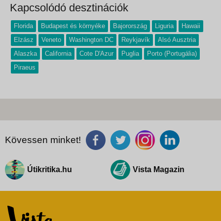
Kapcsolódó desztinációk
Florida
Budapest és környéke
Bajorország
Liguria
Hawaii
Elzász
Veneto
Washington DC
Reykjavík
Alsó Ausztria
Alaszka
California
Cote D'Azur
Puglia
Porto (Portugália)
Piraeus
Kövessen minket!
Útikritika.hu
Vista Magazin