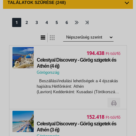
TALÁLATOK SZŰRÉSE
(248)
1
2
3
4
5
6
t
zatos nézet
194.438
Ft
Celestyal Discovery - Görög szigetek és
Athén (4 éj)
Görögország
,
Beszállási/indulási lehetőségek a 4 éjszakás
Patmosz
hajóútra:Hétfőnként: Athén
(Lavrion) Keddenként: Kusadasi (Törökország)
Nap Kikötő Érkezés Indulás 1.nap Athén
(Lavrion) - 13:00 1.nap Míkonosz* 18:00 23:00
2.nap Kusadasi 07:00 13:00 2.nap Patmosz*
16:30...
152.418
Ft
Celestyal Discovery - Görög szigetek és
Athén (3 éj)