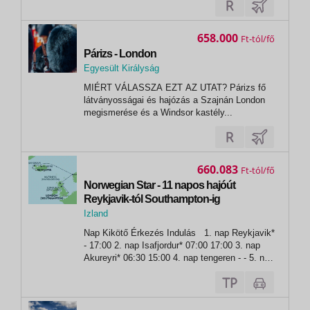
658.000
Ft
Párizs - London
Egyesült Királyság
,
MIÉRT VÁLASSZA EZT AZ UTAT? Párizs fő
London
látványosságai és hajózás a Szajnán London
megismerése és a Windsor kastély...
660.083
Ft
Norwegian Star - 11 napos hajóút
Reykjavik-tól Southampton-ig
Izland
,
Nap Kikötő Érkezés Indulás 1. nap Reykjavik*
Reykjavik
- 17:00 2. nap Isafjordur* 07:00 17:00 3. nap
Akureyri* 06:30 15:00 4. nap tengeren - - 5. nap
Maloy 11:30 20:00 6. nap Leirvik 10:30 19:30 7.
nap tengeren - - 8. nap Inverness...