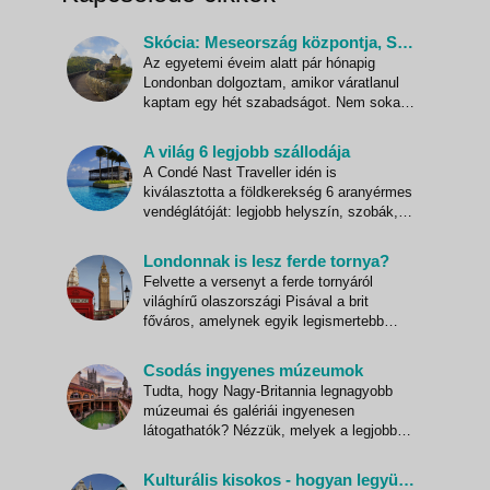
Skócia: Meseország központja, Smaragdváros
Az egyetemi éveim alatt pár hónapig
Londonban dolgoztam, amikor váratlanul
kaptam egy hét szabadságot. Nem sokat
töprengtem, hogy mit kezdjek vele: már
rohantam is a Kings Cross pályaudvarra,
A világ 6 legjobb szállodája
hogy megváltsam a jegyemet Skóciába!
A Condé Nast Traveller idén is
Meseország központja, Smaragdváros
kiválasztotta a földkerekség 6 aranyérmes
Séta a múltban "Hajas tehén" üldözé
vendéglátóját: legjobb helyszín, szobák,
kiszolgálás, konyha, hangulat és nyugalom
kategóriájában. 1. Legjobb helyszín: Aman
Londonnak is lesz ferde tornya?
Sveti Stefan, Montenegro Sveti Stefan
Felvette a versenyt a ferde tornyáról
szigetét egy vékony földhíd köti össze a
világhírű olaszországi Pisával a brit
szárazfölddel. A száll
főváros, amelynek egyik legismertebb
nevezetessége, a parlament óratornya
szintén egyre távolodik a függőleges
Csodás ingyenes múzeumok
helyzettől. Az 1858-ban felépült, 97 méter
Tudta, hogy Nagy-Britannia legnagyobb
magas Big Ben - először csak a benne
múzeumai és galériái ingyenesen
lakozó óraharangot hívták így, d
látogathatók? Nézzük, melyek a legjobbak!
National Museum of Scotland, Edinburgh
Ez a csodálatos Nemzeti Múzeum a
Kulturális kisokos - hogyan legyünk udvariasak idegenekkel
történelem és kultúra néhány remekművén