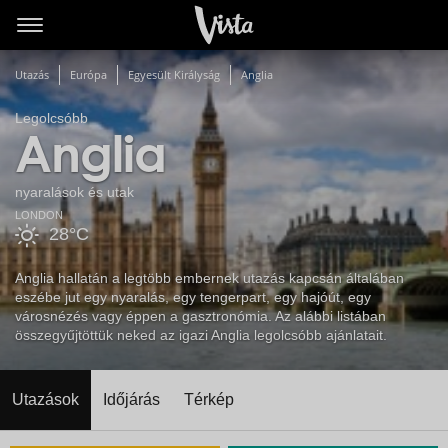
Utazás
Európa
Egyesült Királyság
Anglia
Legolcsóbb
Anglia
nyaralások és utak
LONDON
28°C
Anglia hallatán a legtöbb embernek utazás kapcsán általában
eszébe jut egy nyaralás, egy tengerpart, egy hajóút, egy
városnézés vagy éppen a gasztronómia. Az alábbi listában
összegyűjtöttük neked az igazi Anglia legolcsóbb ajánlatait.
Utazások
Időjárás
Térkép