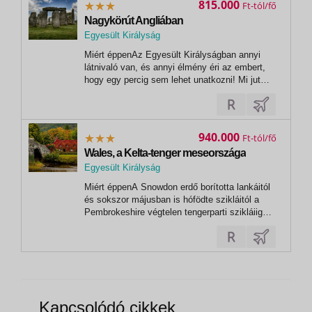
815.000
Ft
Nagykörút Angliában
Egyesült Királyság
,
Miért éppenAz Egyesült Királyságban annyi
London
látnivaló van, és annyi élmény éri az embert,
hogy egy percig sem lehet unatkozni! Mi jut
eszünkbe először Angliáról? Talán az
emeletes, piros buszok, a jellegzetes, fekete
taxik, a piros telefonfülkék, vagy akár a királyi
család? Viszont az ország ennél...
940.000
Ft
Wales, a Kelta-tenger meseországa
Egyesült Királyság
,
Miért éppenA Snowdon erdő borította lankáitól
Liverpool
és sokszor májusban is hófödte szikláitól a
Pembrokeshire végtelen tengerparti szikláiig
vezet utazásunk. Vadregényes tengerpartjainak
hossza több mint 2.700 km, csendes folyói
festőien szép hegységek és legelők között
kanyarognak. Sehol nincs több és...
Kapcsolódó cikkek