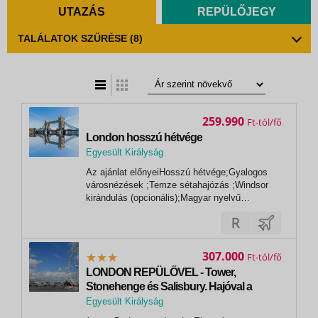
UTAZÁS
REPÜLŐJEGY
TALÁLATOK SZŰRÉSE
(8)
t
zatos nézet
259.990
Ft
London hosszú hétvége
Egyesült Királyság
,
Az ajánlat előnyeiHosszú hétvége;Gyalogos
London
városnézések ;Temze sétahajózás ;Windsor
kirándulás (opcionális);Magyar nyelvű
idegenvezetőInformációk a kirándulásrólÁr
tartalmazzaA repülőjegyet, illetékeket és
adókat, a szállást 3*-os hotelben, kétágyas
szobában reggelivel, transzfereket, magyar...
307.000
Ft
LONDON REPÜLŐVEL - Tower,
Stonehenge és Salisbury. Hajóval a
Temzén
Egyesült Királyság
,