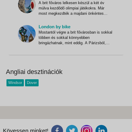
A brit főváros lelkesen készül a két év
keresztül mutatja be az egyedülálló skót
múlva kezdődő olimpiai játékokra. Már
nemzet történelmét. 12. századi el
most megkezdték a majdani önkéntes
segítők toborzását és kiképzését. Ebben
nyújt segítséget az a "kisokos", amelyből
London by bike
kiderül, hogy az egyes nemzetek kulturális
Mostantól végre a brit fővárosban is sokkal
különbségei milyen "veszélyeket" rejtenek
többen és sokkal könnyebben
magukban. Ha p
bringázhatnak, mint eddig. A Párizsból,
Amszterdamból és más európai
nagyvárosokból már ismert módon ugyanis
mostantól Londonban is lehet majd
kerékpárt kölcsönözni. A brit főváros több
száz pontján tűntek fel az utóbbi napok
Angliai desztinációk
Windsor
Dover
Kövessen minket!