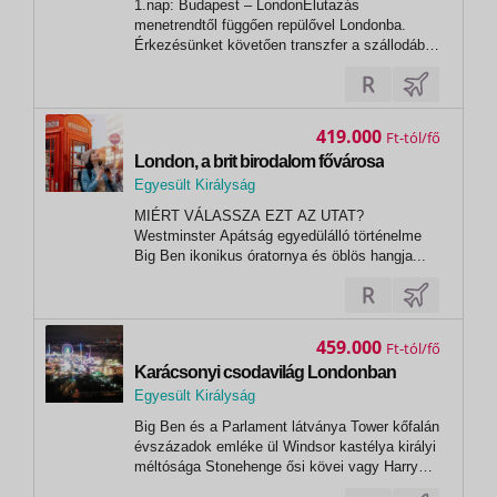
1.nap: Budapest – LondonElutazás
London
menetrendtől függően repülővel Londonba.
Érkezésünket követően transzfer a szállodába,
ahol három éjszakát töltünk. Menetrend
függvényében a város meghódítására indulunk
metróval és gyalogosan, ismerkedünk a
belváros hangulatával (Londonban a
419.000
Ft
leggyorsabban...
London, a brit birodalom fővárosa
Egyesült Királyság
,
MIÉRT VÁLASSZA EZT AZ UTAT?
London
Westminster Apátság egyedülálló történelme
Big Ben ikonikus óratornya és öblös hangja...
459.000
Ft
Karácsonyi csodavilág Londonban
Egyesült Királyság
,
Big Ben és a Parlament látványa Tower kőfalán
London
évszázadok emléke ül Windsor kastélya királyi
méltósága Stonehenge ősi kövei vagy Harry
Potter mágikus világa