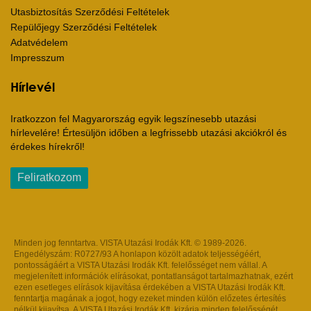
Utasbiztosítás Szerződési Feltételek
Repülőjegy Szerződési Feltételek
Adatvédelem
Impresszum
Hírlevél
Iratkozzon fel Magyarország egyik legszínesebb utazási
hírlevelére! Értesüljön időben a legfrissebb utazási akciókról és
érdekes hírekről!
Feliratkozom
Minden jog fenntartva. VISTA Utazási Irodák Kft. © 1989-2026.
Engedélyszám: R0727/93 A honlapon közölt adatok teljességéért,
pontosságáért a VISTA Utazási Irodák Kft. felelősséget nem vállal. A
megjelenített információk elírásokat, pontatlanságot tartalmazhatnak, ezért
ezen esetleges elírások kijavítása érdekében a VISTA Utazási Irodák Kft.
fenntartja magának a jogot, hogy ezeket minden külön előzetes értesítés
nélkül kijavítsa. A VISTA Utazási Irodák Kft. kizárja minden felelősségét