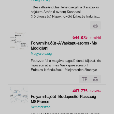
Görögország
,
Beszállási/indulási lehetőségek a 3 éjszakás
Patmosz
hajóútra:Athén (Lavrion) Kusadasi
(Törökország) Napok Kikötő Érkezés Indulás
1.nap Athén (Lavrion) - 13:00* 1.nap Míkonosz*
18:00 23:00 2.nap Kusadasi 07:00 13:00 2.nap
Patmos* 16:30 21:30 3.nap Kréta...
644.875
Ft
Folyami hajóút - A Vaskapu-szoros - Ms
Modigliani
Magyarország
,
Fedezze fel a magával ragadó dunai tájakat, és
Budapest
hajózzon át a híres Vaskapu-szoroson!
Érdekes kirándulások, felejthetetlen élmények
várják! PROGRAM1. nap: Budapest18:00
órakor beszállás a hajóra. Miután kényelmesen
elhelyezkedtek kabinjaikban, egy üdvözlő
koktél keretében megismerhetik a...
467.775
Ft
Folyami hajóút - Budapesttől Passauig -
MS France
Németország
,