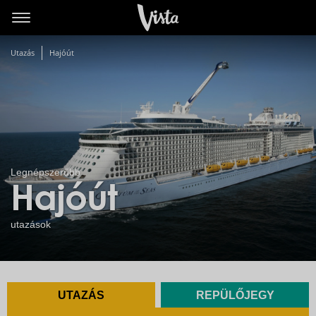
Utazás
Hajóút
Legnépszerűbb
Hajóút
utazások
UTAZÁS
REPÜLŐJEGY