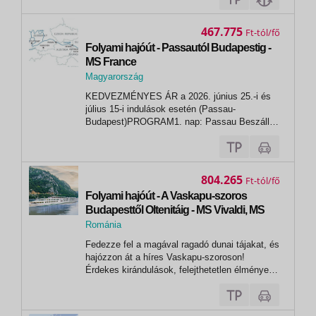
május 07., 23., július 24., augusztus 27.,
szeptember 01., 17., 22., október 08.,13.,...
467.775
Ft
Folyami hajóút - Passautól Budapestig -
MS France
Magyarország
,
KEDVEZMÉNYES ÁR a 2026. június 25.-i és
Budapest
július 15-i indulások esetén (Passau-
Budapest)PROGRAM1. nap: Passau Beszállás
a hajóra 16h00-tól.Üdvözlő koktél, majd indulás
Engelhartszell gyönyörű vidéke felé. 2. nap:
Melk - Dürnstein - BécsA Duna egyik legszebb
szakaszánál köt ki a hajó ezen a napon....
804.265
Ft
Folyami hajóút - A Vaskapu-szoros
Budapesttől Oltenitáig - MS Vivaldi, MS
L'Europe
Románia
, Tulcsa
Fedezze fel a magával ragadó dunai tájakat, és
hajózzon át a híres Vaskapu-szoroson!
Érdekes kirándulások, felejthetetlen élmények
várják!Budapest | Eszék | Újvidék | Belgrád |
Vaskapu-szoros | Rusze | Oltenita |
Csernavoda | Fetesti | Tulcsa | Oltenita (9 nap/