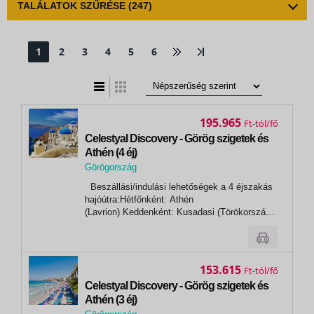
TALÁLATOK SZŰRÉSE
(247)
1
2
3
4
5
6
t
zatos nézet
195.965
Ft
Celestyal Discovery - Görög szigetek és
Athén (4 éj)
Görögország
,
Beszállási/indulási lehetőségek a 4 éjszakás
Patmosz
hajóútra:Hétfőnként: Athén
(Lavrion) Keddenként: Kusadasi (Törökország)
Nap Kikötő Érkezés Indulás 1.nap Athén
(Lavrion) - 13:00 1.nap Míkonosz* 18:00 23:00
2.nap Kusadasi 07:00 13:00 2.nap Patmosz*
16:30...
153.615
Ft
Celestyal Discovery - Görög szigetek és
Athén (3 éj)