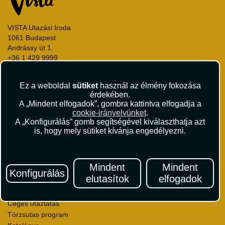
VISTA Utazási Iroda
1061 Budapest
Andrássy út 1.
+36 1 429 9999
andrassy@vista.hu
Ez a weboldal
sütiket
használ az élmény fokozása
érdekében.
A „Mindent elfogadok”, gombra kattintva elfogadja a
cookie-irányelvünket
.
A „Konfigurálás” gomb segítségével kiválaszthatja azt
Repülőjegy foglalás
is, hogy mely sütiket kívánja engedélyezni.
Utasbiztosítás
Vízumügyintézés
Autóbérlés
Mindent
Mindent
Utazási utalványok
Konfigurálás
elutasítok
elfogadok
Szállásértékelések
Partnerkedvezmények
Céges utaztatás
Törzsutas program