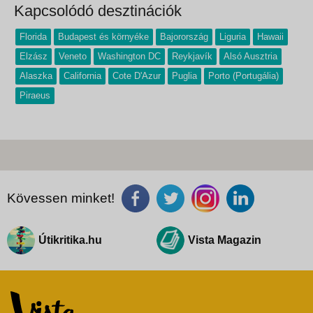
Kapcsolódó desztinációk
Florida
Budapest és környéke
Bajorország
Liguria
Hawaii
Elzász
Veneto
Washington DC
Reykjavík
Alsó Ausztria
Alaszka
California
Cote D'Azur
Puglia
Porto (Portugália)
Piraeus
Kövessen minket!
Útikritika.hu
Vista Magazin