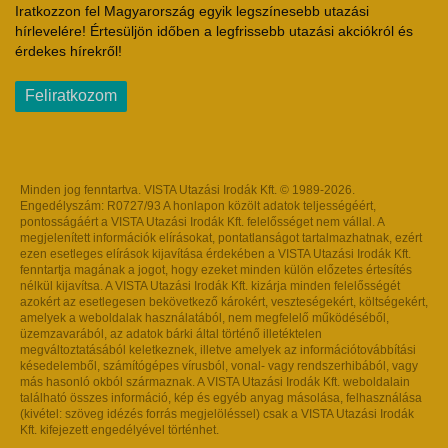
Iratkozzon fel Magyarország egyik legszínesebb utazási
hírlevelére! Értesüljön időben a legfrissebb utazási akciókról és
érdekes hírekről!
Feliratkozom
Minden jog fenntartva. VISTA Utazási Irodák Kft. © 1989-2026.
Engedélyszám: R0727/93 A honlapon közölt adatok teljességéért,
pontosságáért a VISTA Utazási Irodák Kft. felelősséget nem vállal. A
megjelenített információk elírásokat, pontatlanságot tartalmazhatnak, ezért
ezen esetleges elírások kijavítása érdekében a VISTA Utazási Irodák Kft.
fenntartja magának a jogot, hogy ezeket minden külön előzetes értesítés
nélkül kijavítsa. A VISTA Utazási Irodák Kft. kizárja minden felelősségét
azokért az esetlegesen bekövetkező károkért, veszteségekért, költségekért,
amelyek a weboldalak használatából, nem megfelelő működéséből,
üzemzavarából, az adatok bárki által történő illetéktelen
megváltoztatásából keletkeznek, illetve amelyek az információtovábbítási
késedelemből, számítógépes vírusból, vonal- vagy rendszerhibából, vagy
más hasonló okból származnak. A VISTA Utazási Irodák Kft. weboldalain
található összes információ, kép és egyéb anyag másolása, felhasználása
(kivétel: szöveg idézés forrás megjelöléssel) csak a VISTA Utazási Irodák
Kft. kifejezett engedélyével történhet.