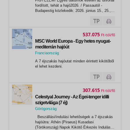
FIGYELEM! Egyes dátumok esetén az útvonal
Passau
fordított, tehát a hajó2026. / Passautól -
Budapestig közlekedik: 2026. június 15., 25.,
július 04.,05., 14.,15., 31., augusztus 06.,
10.,20.,26., október 07.,PROGRAM:1. nap:
BudapestBeszállás a hajóra 18h00-tól, üdvözlő
koktél. Esti fakultatív program:...
537.075
Ft
MSC World Europa - Egy hetes nyugat-
mediterrán hajóút
Franciaország
,
A 7 éjszakás hajóutat minden érintett kikötőből
Marseille
el lehet kezdeni.
307.615
Ft
Celestyal Journey - Az Égei-tenger idilli
szigetvilága (7 éj)
Görögország
, Milos
Beszállási/indulási lehetőségek a 7 éjszakás
hajóútra: Athén (Piraeus) Kusadasi
(Törökország) Napok Kikötő Érkezés Indulás