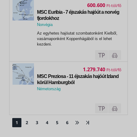
8 éj)MS VIVALDI hajó: Budapest -...
600.600
Ft
MSC Euribia - 7 éjszakás hajóút a norvég
fjordokhoz
Norvégia
, Geiranger
Az egyhetes hajóutat szombatonként Kielből,
vasárnaponként Koppenhágából is el lehet
kezdeni.
1.279.740
Ft
MSC Preziosa - 11 éjszakás hajóút Izland
körül Hamburgból
Németország
,
Hamburg
1
2
3
4
5
6