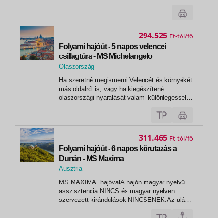
1.nap Athén (Piraeus) - 17:00 2.nap Kusadasi
08:00 18:00 3.nap Rodosz 08:00 18:00 4.nap
Agios Nikolas 08:00 20:00 5.nap...
294.525
Ft
Folyami hajóút - 5 napos velencei
csillagtúra - MS Michelangelo
Olaszország
, Chioggia
Ha szeretné megismerni Velencét és környékét
más oldalról is, vagy ha kiegészítené
olaszországi nyaralását valami különlegessel,
szálljon fel az MS Michelangelo fedélzetére, és
járja be a lagúnák városát, fedezze fel Muráno
és Burano szigeteit, tegyen látogatást
Padovában.
311.465
Ft
Folyami hajóút - 6 napos körutazás a
Dunán - MS Maxima
Ausztria
,
MS MAXIMA hajóvalA hajón magyar nyelvű
Melk
asszisztencia NINCS és magyar nyelven
szervezett kirándulások NINCSENEK.Az alábbi
időpontok esetén a hajóút alap nyelve:
NÉMET 2026. március 26.,31., április 16.,21.,