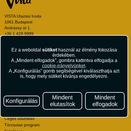
VISTA Utazási Iroda
1061 Budapest
Andrássy út 1.
+36 1 429 9999
andrassy@vista.hu
Ez a weboldal
sütiket
használ az élmény fokozása
érdekében.
A „Mindent elfogadok”, gombra kattintva elfogadja a
cookie-irányelvünket
.
A „Konfigurálás” gomb segítségével kiválaszthatja azt
Repülőjegy foglalás
is, hogy mely sütiket kívánja engedélyezni.
Utasbiztosítás
Vízumügyintézés
Autóbérlés
Mindent
Mindent
Utazási utalványok
Konfigurálás
elutasítok
elfogadok
Szállásértékelések
Partnerkedvezmények
Céges utaztatás
Törzsutas program