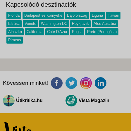
Kapcsolódó desztinációk
Florida
Budapest és környéke
Bajorország
Liguria
Hawaii
Elzász
Veneto
Washington DC
Reykjavík
Alsó Ausztria
Alaszka
California
Cote D'Azur
Puglia
Porto (Portugália)
Piraeus
Kövessen minket!
Útikritika.hu
Vista Magazin