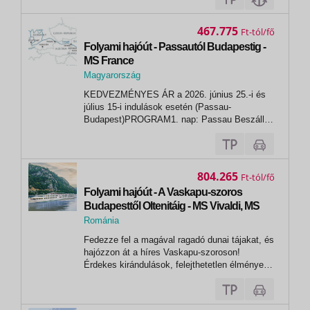
május 07., 23., július 24., augusztus 27.,
szeptember 01., 17., 22., október 08.,13.,...
467.775
Ft
Folyami hajóút - Passautól Budapestig -
MS France
Magyarország
,
KEDVEZMÉNYES ÁR a 2026. június 25.-i és
Budapest
július 15-i indulások esetén (Passau-
Budapest)PROGRAM1. nap: Passau Beszállás
a hajóra 16h00-tól.Üdvözlő koktél, majd indulás
Engelhartszell gyönyörű vidéke felé. 2. nap:
Melk - Dürnstein - BécsA Duna egyik legszebb
szakaszánál köt ki a hajó ezen a napon....
804.265
Ft
Folyami hajóút - A Vaskapu-szoros
Budapesttől Oltenitáig - MS Vivaldi, MS
L'Europe
Románia
, Tulcsa
Fedezze fel a magával ragadó dunai tájakat, és
hajózzon át a híres Vaskapu-szoroson!
Érdekes kirándulások, felejthetetlen élmények
várják!Budapest | Eszék | Újvidék | Belgrád |
Vaskapu-szoros | Rusze | Oltenita |
Csernavoda | Fetesti | Tulcsa | Oltenita (9 nap/