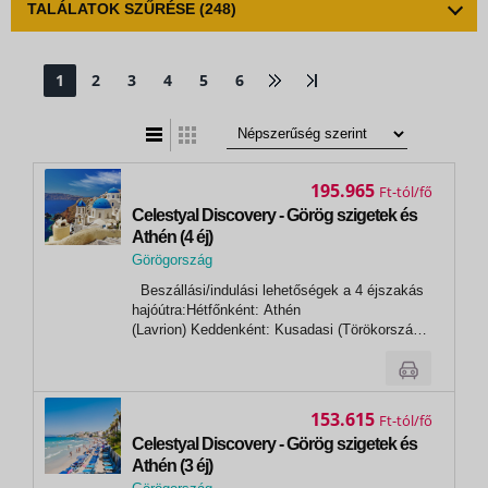
TALÁLATOK SZŰRÉSE
(248)
1
2
3
4
5
6
t
zatos nézet
195.965
Ft
Celestyal Discovery - Görög szigetek és
Athén (4 éj)
Görögország
,
Beszállási/indulási lehetőségek a 4 éjszakás
Patmosz
hajóútra:Hétfőnként: Athén
(Lavrion) Keddenként: Kusadasi (Törökország)
Nap Kikötő Érkezés Indulás 1.nap Athén
(Lavrion) - 13:00 1.nap Míkonosz* 18:00 23:00
2.nap Kusadasi 07:00 13:00 2.nap Patmosz*
16:30...
153.615
Ft
Celestyal Discovery - Görög szigetek és
Athén (3 éj)