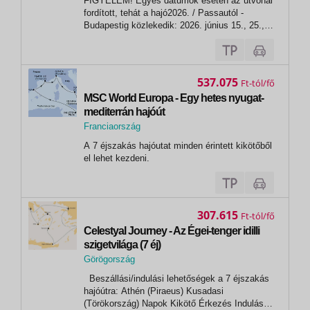
FIGYELEM! Egyes dátumok esetén az útvonal
Passau
fordított, tehát a hajó2026. / Passautól -
Budapestig közlekedik: 2026. június 15., 25.,
július 04.,05., 14.,15., 31., augusztus 06.,
10.,20.,26., október 07.,PROGRAM:1. nap:
BudapestBeszállás a hajóra 18h00-tól, üdvözlő
koktél. Esti fakultatív program:...
537.075
Ft
MSC World Europa - Egy hetes nyugat-
mediterrán hajóút
Franciaország
,
A 7 éjszakás hajóutat minden érintett kikötőből
Marseille
el lehet kezdeni.
307.615
Ft
Celestyal Journey - Az Égei-tenger idilli
szigetvilága (7 éj)
Görögország
, Milos
Beszállási/indulási lehetőségek a 7 éjszakás
hajóútra: Athén (Piraeus) Kusadasi
(Törökország) Napok Kikötő Érkezés Indulás