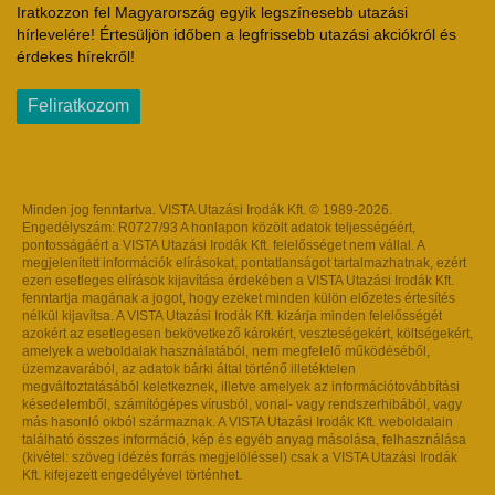
Iratkozzon fel Magyarország egyik legszínesebb utazási
hírlevelére! Értesüljön időben a legfrissebb utazási akciókról és
érdekes hírekről!
Feliratkozom
Minden jog fenntartva. VISTA Utazási Irodák Kft. © 1989-2026.
Engedélyszám: R0727/93 A honlapon közölt adatok teljességéért,
pontosságáért a VISTA Utazási Irodák Kft. felelősséget nem vállal. A
megjelenített információk elírásokat, pontatlanságot tartalmazhatnak, ezért
ezen esetleges elírások kijavítása érdekében a VISTA Utazási Irodák Kft.
fenntartja magának a jogot, hogy ezeket minden külön előzetes értesítés
nélkül kijavítsa. A VISTA Utazási Irodák Kft. kizárja minden felelősségét
azokért az esetlegesen bekövetkező károkért, veszteségekért, költségekért,
amelyek a weboldalak használatából, nem megfelelő működéséből,
üzemzavarából, az adatok bárki által történő illetéktelen
megváltoztatásából keletkeznek, illetve amelyek az információtovábbítási
késedelemből, számítógépes vírusból, vonal- vagy rendszerhibából, vagy
más hasonló okból származnak. A VISTA Utazási Irodák Kft. weboldalain
található összes információ, kép és egyéb anyag másolása, felhasználása
(kivétel: szöveg idézés forrás megjelöléssel) csak a VISTA Utazási Irodák
Kft. kifejezett engedélyével történhet.