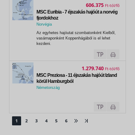
8 éj)MS VIVALDI hajó: Budapest -...
606.375
Ft
MSC Euribia - 7 éjszakás hajóút a norvég
fjordokhoz
Norvégia
, Geiranger
Az egyhetes hajóutat szombatonként Kielből,
vasárnaponként Koppenhágából is el lehet
kezdeni.
1.279.740
Ft
MSC Preziosa - 11 éjszakás hajóút Izland
körül Hamburgból
Németország
,
Hamburg
1
2
3
4
5
6