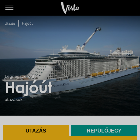
Utazás
Hajóút
Legnépszerűbb
Hajóút
utazások
UTAZÁS
REPÜLŐJEGY