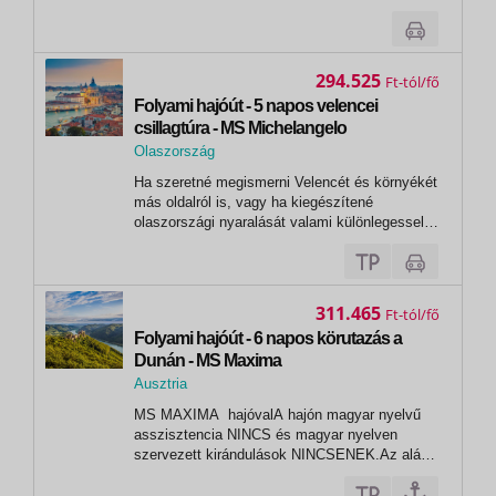
1.nap Athén (Piraeus) - 17:00 2.nap Kusadasi
08:00 18:00 3.nap Rodosz 08:00 18:00 4.nap
Agios Nikolas 08:00 20:00 5.nap...
294.525
Ft
Folyami hajóút - 5 napos velencei
csillagtúra - MS Michelangelo
Olaszország
, Chioggia
Ha szeretné megismerni Velencét és környékét
más oldalról is, vagy ha kiegészítené
olaszországi nyaralását valami különlegessel,
szálljon fel az MS Michelangelo fedélzetére, és
járja be a lagúnák városát, fedezze fel Muráno
és Burano szigeteit, tegyen látogatást
Padovában.
311.465
Ft
Folyami hajóút - 6 napos körutazás a
Dunán - MS Maxima
Ausztria
,
MS MAXIMA hajóvalA hajón magyar nyelvű
Melk
asszisztencia NINCS és magyar nyelven
szervezett kirándulások NINCSENEK.Az alábbi
időpontok esetén a hajóút alap nyelve:
NÉMET 2026. március 26.,31., április 16.,21.,