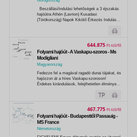
Görögország
,
Beszállási/indulási lehetőségek a 3 éjszakás
Patmosz
hajóútra:Athén (Lavrion) Kusadasi
(Törökország) Napok Kikötő Érkezés Indulás
1.nap Athén (Lavrion) - 13:00* 1.nap Míkonosz*
18:00 23:00 2.nap Kusadasi 07:00 13:00 2.nap
Patmos* 16:30 21:30 3.nap Kréta...
644.875
Ft
Folyami hajóút - A Vaskapu-szoros - Ms
Modigliani
Magyarország
,
Fedezze fel a magával ragadó dunai tájakat, és
Budapest
hajózzon át a híres Vaskapu-szoroson!
Érdekes kirándulások, felejthetetlen élmények
várják! PROGRAM1. nap: Budapest18:00
órakor beszállás a hajóra. Miután kényelmesen
elhelyezkedtek kabinjaikban, egy üdvözlő
koktél keretében megismerhetik a...
467.775
Ft
Folyami hajóút - Budapesttől Passauig -
MS France
Németország
,