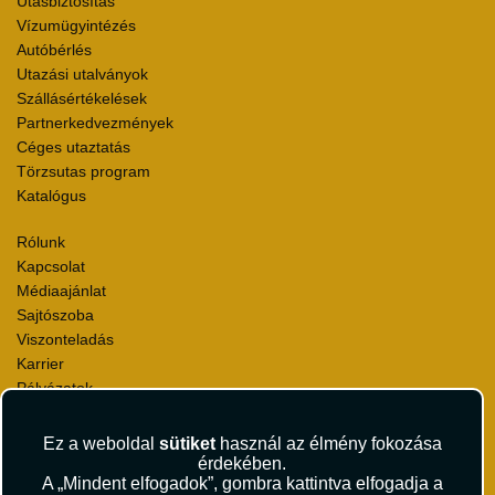
Utasbiztosítás
Vízumügyintézés
Autóbérlés
Utazási utalványok
Szállásértékelések
Partnerkedvezmények
Céges utaztatás
Törzsutas program
Katalógus
Rólunk
Kapcsolat
Médiaajánlat
Sajtószoba
Viszonteladás
Karrier
Pályázatok
Elismerések és díjak
Környezettudatosság
Ez a weboldal
sütiket
használ az élmény fokozása
érdekében.
A „Mindent elfogadok”, gombra kattintva elfogadja a
Utazási Csomag Szerződési Feltételek