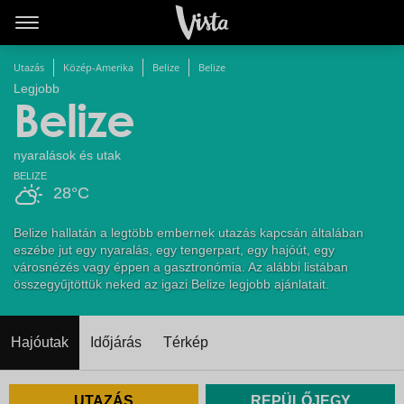
Utazás
Közép-Amerika
Belize
Belize
Legjobb
Belize
nyaralások és utak
BELIZE
28°C
Belize hallatán a legtöbb embernek utazás kapcsán általában
eszébe jut egy nyaralás, egy tengerpart, egy hajóút, egy
városnézés vagy éppen a gasztronómia. Az alábbi listában
összegyűjtöttük neked az igazi Belize legjobb ajánlatait.
Hajóutak
Időjárás
Térkép
UTAZÁS
REPÜLŐJEGY