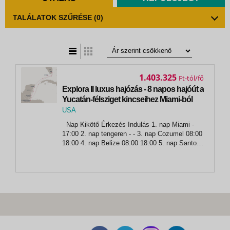
TALÁLATOK SZŰRÉSE
(0)
t
zatos nézet
1.403.325
Ft
Explora II luxus hajózás - 8 napos hajóút a
Yucatán-félsziget kincseihez Miami-ból
USA
,
Nap Kikötő Érkezés Indulás 1. nap Miami -
Miami
17:00 2. nap tengeren - - 3. nap Cozumel 08:00
18:00 4. nap Belize 08:00 18:00 5. nap Santo
Thomas de Castilla 08:00 18:00 6. nap
tengeren - - 7. nap Key West 09:00 17:00 8.
nap...