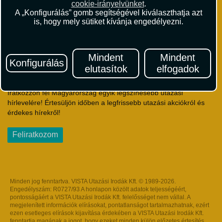
cookie-irányelvünket
.
Útlemondás-biztosítás Szerződési Feltételek
A „Konfigurálás” gomb segítségével kiválaszthatja azt
Utasbiztosítás Szerződési Feltételek
is, hogy mely sütiket kívánja engedélyezni.
Repülőjegy Szerződési Feltételek
Adatvédelem
Impresszum
Mindent
Mindent
Konfigurálás
elutasítok
elfogadok
Hírlevél
Iratkozzon fel Magyarország egyik legszínesebb utazási
hírlevelére! Értesüljön időben a legfrissebb utazási akciókról és
érdekes hírekről!
Feliratkozom
Minden jog fenntartva. VISTA Utazási Irodák Kft. © 1989-2026.
Engedélyszám: R0727/93 A honlapon közölt adatok teljességéért,
pontosságáért a VISTA Utazási Irodák Kft. felelősséget nem vállal. A
megjelenített információk elírásokat, pontatlanságot tartalmazhatnak, ezért
ezen esetleges elírások kijavítása érdekében a VISTA Utazási Irodák Kft.
fenntartja magának a jogot, hogy ezeket minden külön előzetes értesítés