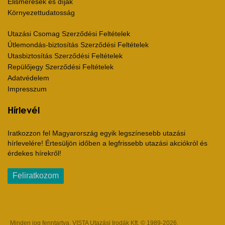
Elismerések és díjak
Környezettudatosság
Utazási Csomag Szerződési Feltételek
Útlemondás-biztosítás Szerződési Feltételek
Utasbiztosítás Szerződési Feltételek
Repülőjegy Szerződési Feltételek
Adatvédelem
Impresszum
Hírlevél
Iratkozzon fel Magyarország egyik legszínesebb utazási
hírlevelére! Értesüljön időben a legfrissebb utazási akciókról és
érdekes hírekről!
Feliratkozom
Minden jog fenntartva. VISTA Utazási Irodák Kft. © 1989-2026.