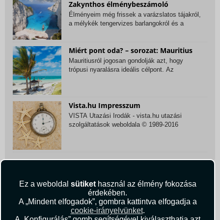
Zakynthos élménybeszámoló
Élményeim még frissek a varázslatos tájakról,
a mélykék tengervizes barlangokról és a
görögös...
Miért pont oda? – sorozat: Mauritius
Mauritiusról jogosan gondolják azt, hogy
trópusi nyaralásra ideális célpont. Az
elvárásoknak...
Vista.hu Impresszum
VISTA Utazási Irodák - vista.hu utazási
szolgáltatások weboldala © 1989-2016
Szerkesztőség...
Leggyakoribb címkék
Ez a weboldal
sütiket
használ az élmény fokozása
érdekében.
A „Mindent elfogadok”, gombra kattintva elfogadja a
cookie-irányelvünket
.
MIÉRT PONT ODA?
UTAZÁSI ÉLMÉNYEK ÉS LÁTNIVALÓK
A „Konfigurálás” gomb segítségével kiválaszthatja azt