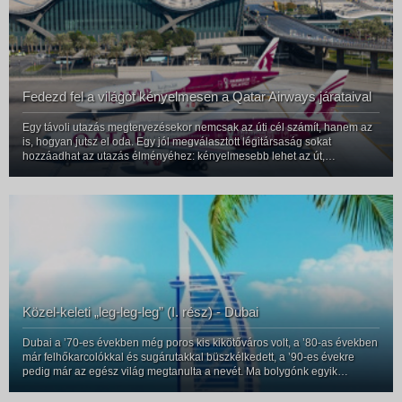
Fedezd fel a világot kényelmesen a Qatar Airways járataival
Egy távoli utazás megtervezésekor nemcsak az úti cél számít, hanem az
is, hogyan jutsz el oda. Egy jól megválasztott légitársaság sokat
hozzáadhat az utazás élményéhez: kényelmesebb lehet az út,
gördülékenyebb az átszállás, és már a repülés is a pihenés részévé válh
Közel-keleti „leg-leg-leg” (I. rész) - Dubai
Dubai a ’70-es években még poros kis kikötőváros volt, a ’80-as években
már felhőkarcolókkal és sugárutakkal büszkélkedett, a ’90-es évekre
pedig már az egész világ megtanulta a nevét. Ma bolygónk egyik
legfejlettebb metropolisa, ahol nincsenek határok, csak „leg”-ek. A