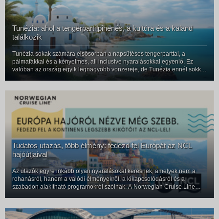
Tunézia: ahol a tengerparti pihenés, a kultúra és a kaland
találkozik
Tunézia sokak számára elsősorban a napsütéses tengerparttal, a
pálmafákkal és a kényelmes, all inclusive nyaralásokkal egyenlő. Ez
valóban az ország egyik legnagyobb vonzereje, de Tunézia ennél sokkal
többet tud adni. Egy hely, ahol a mediterrán életérzés találkozik az arab
Tudatos utazás, több élmény: fedezd fel Európát az NCL
hajóútjaival
Az utazók egyre inkább olyan nyaralásokat keresnek, amelyek nem a
rohanásról, hanem a valódi élményekről, a kikapcsolódásról és a
szabadon alakítható programokról szólnak. A Norwegian Cruise Line
friss, YouGov által készített felmérése szerint 2026-ban az utazók több
mint