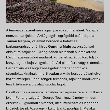
A természet szerelmesei igazi paradicsomra lelnek Malajzia
nemzeti parkjaiban. A világ egyik legrégebbi esőerdeje, a
Taman Negara
, valamint Borneón a hatalmas
barlangrendszereiről híres
Gunung Mulu
az ország vad
oldalát mutatják be. Orángutánok hintáznak a lombkorona
között, szarvascsőrű madarak köröznek az égbolton, folyók
kanyarognak buja völgyeken át. Aki pihenésre vágyik, annak a
Perhentian- és Langkawi-szigetek hófehér homokos
strandokat kínálnak, míg
Sipadan
a világ legjobb búvárhelyei
között szerepel – ahol tengeri teknősök, ráják és korallkertek
teszik teljessé a víz alatti csodavilágot.
És ott vannak a városok, amelyekben egyszerre él a múlt és a
jelen. Penang szigetén George Town igazi élmény minden
érzéknek – gyarmati építészet, utcai művészet és legendás
kifőzdék teszik Ázsia egyik kulturális központjává. Melaka