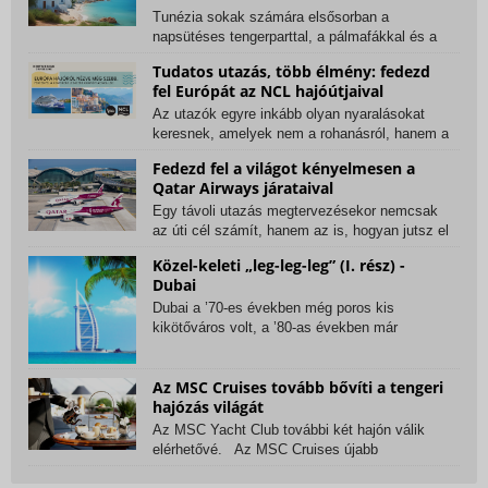
Tunézia sokak számára elsősorban a
napsütéses tengerparttal, a pálmafákkal és a
kényelmes, all...
Tudatos utazás, több élmény: fedezd
fel Európát az NCL hajóútjaival
Az utazók egyre inkább olyan nyaralásokat
keresnek, amelyek nem a rohanásról, hanem a
valódi...
Fedezd fel a világot kényelmesen a
Qatar Airways járataival
Egy távoli utazás megtervezésekor nemcsak
az úti cél számít, hanem az is, hogyan jutsz el
oda....
Közel-keleti „leg-leg-leg” (I. rész) -
Dubai
Dubai a ’70-es években még poros kis
kikötőváros volt, a ’80-as években már
felhőkarcolókkal és...
Az MSC Cruises tovább bővíti a tengeri
hajózás világát
Az MSC Yacht Club további két hajón válik
elérhetővé. Az MSC Cruises újabb
mérföldkőhöz...