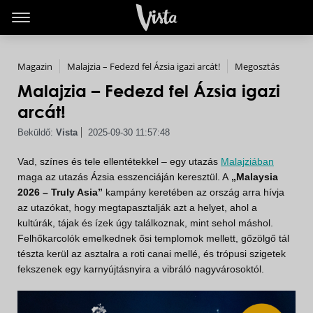
260.860
475.230
341.850
233.965
Ft-tól
Ft-tól
Ft-tól
Ft-tól
Magazin
Malajzia – Fedezd fel Ázsia igazi arcát!
Megosztás
Malajzia – Fedezd fel Ázsia igazi
arcát!
Beküldő:
Vista
2025-09-30 11:57:48
Vad, színes és tele ellentétekkel – egy utazás
Malajziában
maga az utazás Ázsia esszenciáján keresztül. A
„Malaysia
2026 – Truly Asia”
kampány keretében az ország arra hívja
az utazókat, hogy megtapasztalják azt a helyet, ahol a
kultúrák, tájak és ízek úgy találkoznak, mint sehol máshol.
Felhőkarcolók emelkednek ősi templomok mellett, gőzölgő tál
tészta kerül az asztalra a roti canai mellé, és trópusi szigetek
fekszenek egy karnyújtásnyira a vibráló nagyvárosoktól.