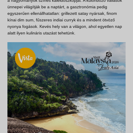
a hagyományok színes kaleidoszkópját. A különböző vallások
ünnepei világítják be a naptárt, a gasztronómia pedig
egyszerűen ellenállhatatlan: grillezett satay nyársak, finom
kínai dim sum, fűszeres indiai curryk és a mindent ötvöző
nyonya fogások. Kevés hely van a világon, ahol egyetlen nap
alatt ilyen kulináris utazást tehetünk.