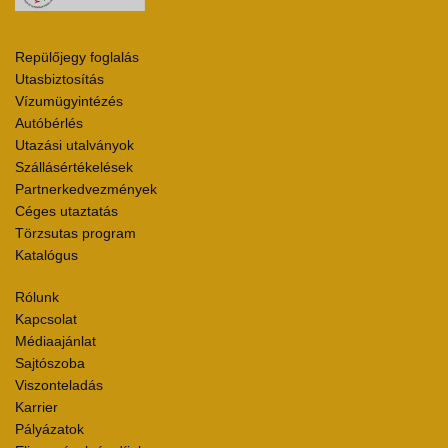
Repülőjegy foglalás
Utasbiztosítás
Vízumügyintézés
Autóbérlés
Utazási utalványok
Szállásértékelések
Partnerkedvezmények
Céges utaztatás
Törzsutas program
Katalógus
Rólunk
Kapcsolat
Médiaajánlat
Sajtószoba
Viszonteladás
Karrier
Pályázatok