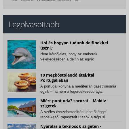
Legolvasottabb
Hol és hogyan tudunk delfinekkel
úszni?
Nem kérdőjeles, hogy az emberek
vélekedésében a delfin az egyik
legrokonszenvesebb, legcukibb...
10 megkóstolandó étel/ital
Portugáliában
A portugál konyha a mediterrán gasztronómia
egyik – ha nem a legérdekesebb ága,
amelyben a...
Miért pont oda? sorozat – Maldív-
szigetek
A széles összehasonlítási lehetőséggel
rendelkező, tapasztalt utazók a trópusi
szigetes, tengeri...
Nyaralás a teknősök szigetén -