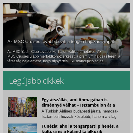
Az MSC Cruises tovább bővíti a tengeri hajózás világát
Az MSC Yacht Club további két hajón válik elérhetővé. Az
MSC Cruises újabb mérföldkőhöz érkezett a prémium hajózás terén: a
társaság bejelentette, hogy díjnyertes luxuskoncepcióját, az
MSC Yacht Clubot két további hajóra is kiterjeszti. A fejlesztés
eredmények
Legújabb cikkek
Egy átszállás, ami önmagában is
élménnyé válhat – Isztambulon át a
Turkish Airlines járataival
A Turkish Airlines budapesti járatai nemcsak
Isztambult hozzák közelebb, hanem a világ
számos...
Tunézia: ahol a tengerparti pihenés, a
kultúra és a kaland találkozik