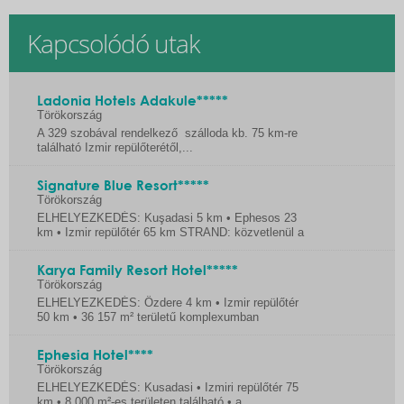
Kapcsolódó utak
Ladonia Hotels Adakule*****
Törökország
A 329 szobával rendelkező szálloda kb. 75 km-re
található Izmir repülőterétől,...
Signature Blue Resort*****
Törökország
ELHELYEZKEDÉS: Kuşadasi 5 km • Ephesos 23
km • Izmir repülőtér 65 km STRAND: közvetlenül a
hotel...
Karya Family Resort Hotel*****
Törökország
ELHELYEZKEDÉS: Özdere 4 km • Izmir repülőtér
50 km • 36 157 m² területű komplexumban
található...
Ephesia Hotel****
Törökország
ELHELYEZKEDÉS: Kusadasi • Izmiri repülőtér 75
km • 8.000 m²-es területen található • a...