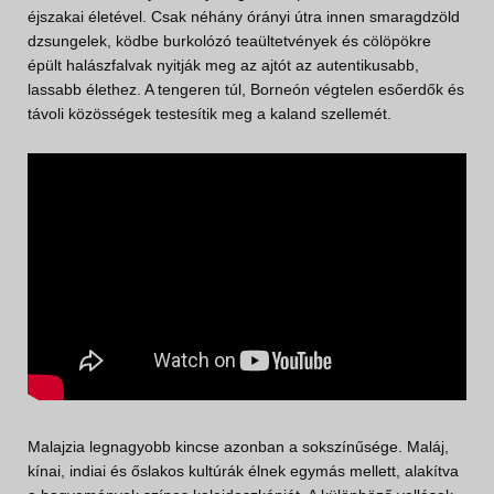
éjszakai életével. Csak néhány órányi útra innen smaragdzöld
dzsungelek, ködbe burkolózó teaültetvények és cölöpökre
épült halászfalvak nyitják meg az ajtót az autentikusabb,
lassabb élethez. A tengeren túl, Borneón végtelen esőerdők és
távoli közösségek testesítik meg a kaland szellemét.
Malajzia legnagyobb kincse azonban a sokszínűsége. Maláj,
kínai, indiai és őslakos kultúrák élnek egymás mellett, alakítva