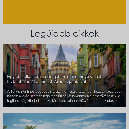
Legújabb cikkek
Egy átszállás, ami önmagában is élménnyé válhat –
Isztambulon át a Turkish Airlines járataival
A Turkish Airlines budapesti járatai nemcsak Isztambult hozzák közelebb,
hanem a világ számos izgalmas úti célját is könnyen elérhetővé teszik. A
légitársaság kiterjedt nemzetközi hálózatának köszönhetően az utasok
Európa, Ázsia, Afrika, Amerika és Ausztrália több száz