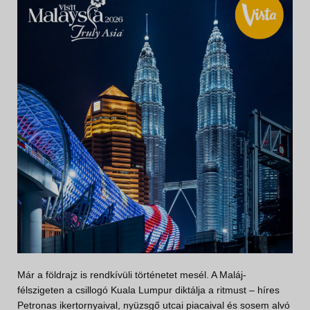
Már a földrajz is rendkívüli történetet mesél. A Maláj-
félszigeten a csillogó Kuala Lumpur diktálja a ritmust – híres
Petronas ikertornyaival, nyüzsgő utcai piacaival és sosem alvó