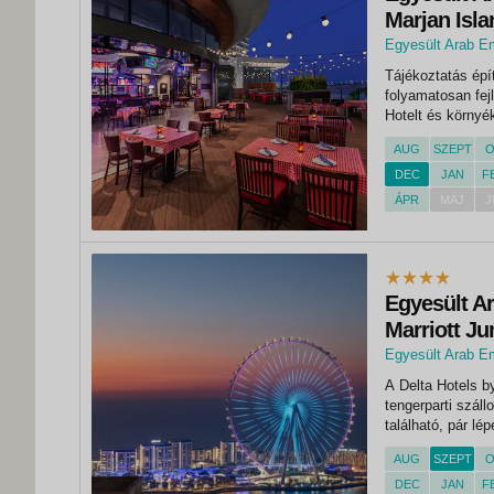
Marjan Isla
Egyesült Arab E
Tájékoztatás épí
folyamatosan fejl
Hotelt és környé
ilyen munkákból 
AUG
SZEPT
O
DEC
JAN
F
ÁPR
MÁJ
J
Egyesült Ar
Marriott Ju
Egyesült Arab E
A Delta Hotels b
tengerparti szá
található, pár lé
célpont azok szá
AUG
SZEPT
O
nyaralást keresne
DEC
JAN
F