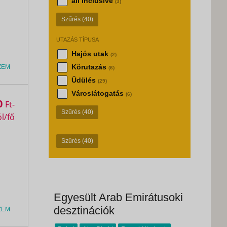
all inclusive
(3)
Szűrés
(40)
UTAZÁS TÍPUSA
Hajós utak
(2)
Körutazás
ZEM
(6)
Üdülés
(29)
Városlátogatás
(6)
0
Ft
Szűrés
(40)
Szűrés
(40)
Egyesült Arab Emirátusoki
desztinációk
ZEM