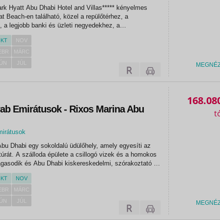
ark Hyatt Abu Dhabi Hotel and Villas***** kényelmes
t Beach-en található, közel a repülőtérhez, a
 a legjobb banki és üzleti negyedekhez, a
 helyi szabadidős látványosságokhoz, és pár percre a
KT
NOV
is negyedtől; így a...
EBR
MÁRC
ÚN
JÚL
MEGNÉ
168.08
rab Emirátusok - Rixos Marina Abu
mirátusok
bu Dhabi egy sokoldalú üdülőhely, amely egyesíti az
túrát. A szálloda épülete a csillogó vizek és a homokos
agasodik és Abu Dhabi kiskereskedelmi, szórakoztató és
 szívében található, valamint jól tükrözi Abu Dhabi
KT
NOV
.
EBR
MÁRC
ÚN
JÚL
MEGNÉ