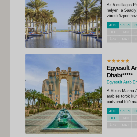
Az 5 csillagos P
helyen, a Saadiya
városközponthoz,
golfpályákhoz, a
AUG
SZEPT
O
Saadiyat kulturál
DEC
JAN
F
ÁPR
MÁJ
J
Egyesült A
Dhabi*****
Egyesült Arab E
A Rixos Marina A
arab és török kul
partvonal fölé m
lakóközpontjának
AUG
SZEPT
O
sokoldalúságát,..
DEC
JAN
F
ÁPR
MÁJ
J