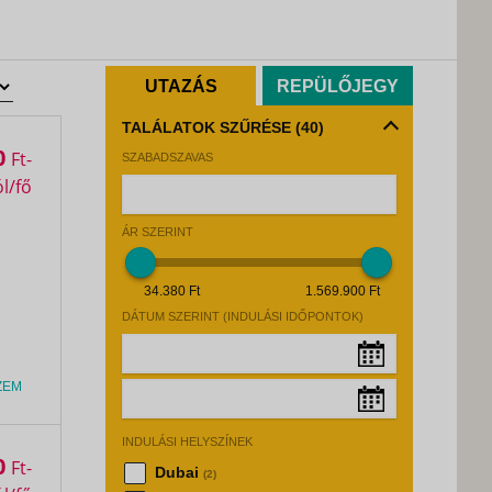
UTAZÁS
REPÜLŐJEGY
TALÁLATOK SZŰRÉSE
(40)
0
Ft
SZABADSZAVAS
ÁR SZERINT
34.380 Ft
1.569.900 Ft
DÁTUM SZERINT (INDULÁSI IDŐPONTOK)
ZEM
Augusztus, 2026
»
INDULÁSI HELYSZÍNEK
Hé
Ke
Sz
Cs
Pé
Sz
Va
Augusztus, 2026
»
0
Ft
Dubai
(2)
27
28
29
30
31
1
2