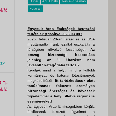
Dubai
Abu Dhabi
Ras al-Khaimah
Fujairah
Egyesült Arab Emírségek beutazási
feltételek (frissítve 2026.03.09.)
2026. február 28-án Izrael és az USA
megtámadta Iránt, ezáltal eszkalálta a
térségben növekvő feszültséget.
Az
ország biztonsági besorolása
jelenleg az "I. Utazásra nem
ZEM
javasolt" kategóriába tartozik.
Kerüljék mind a helyi, mind a külföldi
kormányzati és katonai létesítmények
megközelítését.
Itt tartózkodásuk alatt
0
Ft
tanúsítsanak fokozott személyes
biztonsági éberséget és kövessék
figyelemmel a helyi, illetve regionális
eseményeket!
Az Egyesült Arab Emírségekben kérjük,
fordítsanak fokozott figyelmet a