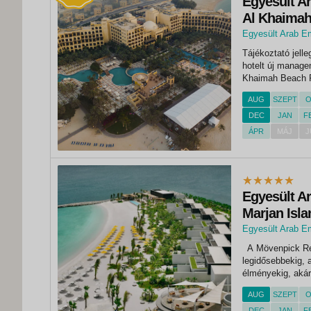
Egyesült Ar
Al Khaimah*
Egyesült Arab E
, Rixos Al Mairi
Tájékoztató jell
hotelt új manage
Khaimah Beach Re
Felújítási és áté
AUG
SZEPT
O
befejeződött, az 
DEC
JAN
F
ÁPR
MÁJ
J
Egyesült A
Marjan Isla
Egyesült Arab E
A Mövenpick Reso
legidősebbekig, az
élményekig, akár
személlyel utazik
AUG
SZEPT
O
látványos Al...
DEC
JAN
F