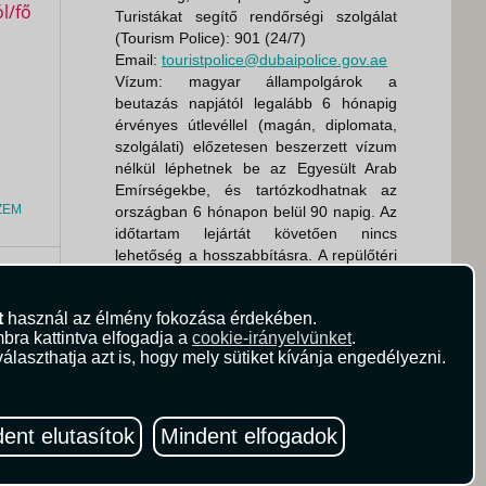
Turistákat segítő rendőrségi szolgálat
(Tourism Police): 901 (24/7)
Email:
touristpolice@dubaipolice.gov.ae
Vízum: magyar állampolgárok a
beutazás napjától legalább 6 hónapig
érvényes útlevéllel (magán, diplomata,
szolgálati) előzetesen beszerzett vízum
nélkül léphetnek be az Egyesült Arab
Emírségekbe, és tartózkodhatnak az
ZEM
országban 6 hónapon belül 90 napig. Az
időtartam lejártát követően nincs
lehetőség a hosszabbításra. A repülőtéri
tranzitálás is vízummentes.
0
Ft
IGEN
t
használ az élmény fokozása érdekében.
Magánútlevél:
A beutazás napjától
bra kattintva elfogadja a
cookie-irányelvünket
.
Elvárt
számolva még legalább 6
álaszthatja azt is, hogy mely sütiket kívánja engedélyezni.
érvényessége:
hónapig érvényesnek kell
lennie.
Személyi igazolvány:
NEM
További információk:
Egyesült Arab
ent elutasítok
Mindent elfogadok
Emírségek | Konzuli Tájékoztatás
(gov.hu)