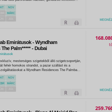
erparti kikapcsolódáson felül a szálloda által kínált 4
KT
NOV
 Spa...
EBR
MÁRC
ÚN
JÚL
MEGNÉ
168.08
rab Emirátusok - Wyndham
The Palm***** - Dubai
mirátusok
exkluzív, mesterséges szigetekből álló szigetcsoportján,
vát fehér homokos strandot, a pazar szállást és a
 szolgáltatásokat a Wyndham Residences The Palmban.
közi Repülőtértől (DXB) 37 km-re, az Al Maktoum
KT
NOV
őtértől...
EBR
MÁRC
ÚN
JÚL
MEGNÉ
259.76