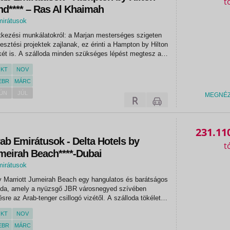
nd**** – Ras Al Khaimah
mirátusok
tkezési munkálatokról: a Marjan mesterséges szigeten
esztési projektek zajlanak, ez érinti a Hampton by Hilton
két is. A szálloda minden szükséges lépést megtesz az
eredő kellemetlenségek minimalizálása...
KT
NOV
EBR
MÁRC
ÚN
JÚL
MEGNÉ
231.11
ab Emirátusok - Delta Hotels by
meirah Beach****-Dubai
mirátusok
y Marriott Jumeirah Beach egy hangulatos és barátságos
lloda, amely a nyüzsgő JBR városnegyed szívében
pésre az Arab-tenger csillogó vizétől. A szálloda tökéletes
mára, akik kényelmes és megfizethető tengerparti
KT
NOV
k. A...
EBR
MÁRC