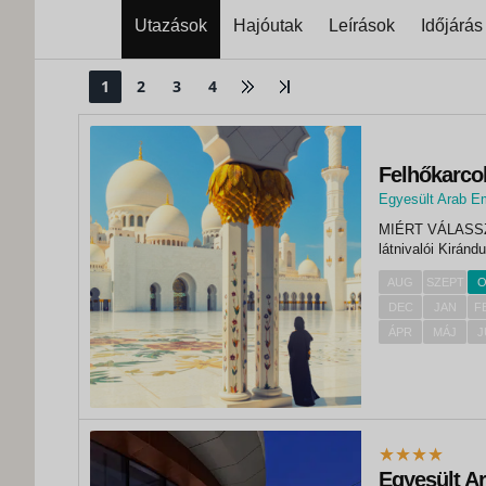
Utazások
Hajóutak
Leírások
Időjárás
1
2
3
4
Felhőkarcol
Egyesült Arab E
,
MIÉRT VÁLASSZA EZT AZ UTA
Dubai
látnivaló
AUG
SZEPT
O
DEC
JAN
F
ÁPR
MÁJ
J
Egyesült A