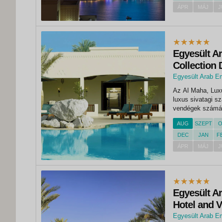
ÁPR
MÁJ
J
Egyesült Ar
Collection 
Egyesült Arab E
Az Al Maha, Luxu
luxus sivatagi sz
vendégek számára
Reserve buja pál
AUG
SZEPT
O
homokdűnéi közöt
DEC
JAN
F
ÁPR
MÁJ
J
Egyesült Ar
Hotel and Vi
Egyesült Arab E