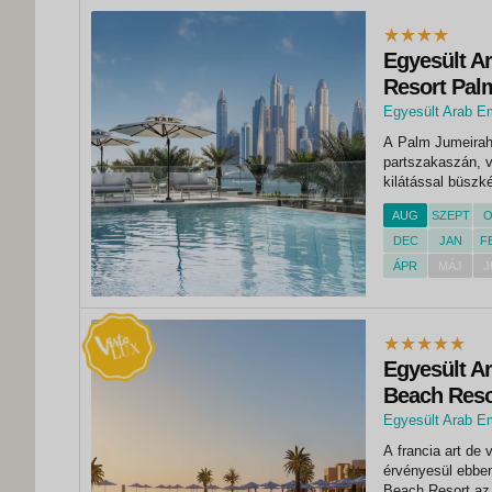
Egyesült A
Resort Pal
Egyesült Arab E
A Palm Jumeirah
partszakaszán, v
kilátással büszk
óceánra, és közve
AUG
SZEPT
O
akár szabadidős c
DEC
JAN
F
ÁPR
MÁJ
J
Egyesült Ar
Beach Resor
Egyesült Arab E
A francia art de
érvényesül ebben
Beach Resort az 