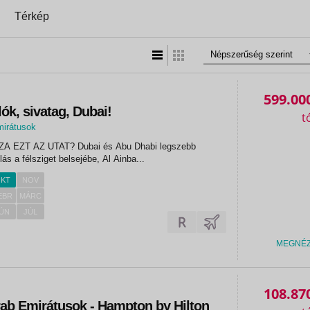
Térkép
Lista nézet
Táblázatos nézet
599.00
ók, sivatag, Dubai!
mirátusok
T? Dubai és Abu Dhabi legszebb
i Kirándulás a félsziget belsejébe, Al Ainba...
KT
NOV
EBR
MÁRC
ÚN
JÚL
MEGNÉ
«
«
108.87
rab Emirátusok - Hampton by Hilton