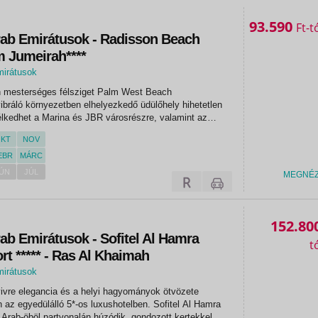
93.590
Ft
rab Emirátusok - Radisson Beach
m Jumeirah****
mirátusok
 mesterséges félsziget Palm West Beach
ibráló környezetben elhelyezkedő üdülőhely hihetetlen
élkedhet a Marina és JBR városrészre, valamint az
tlen hozzáférést biztosít a tengerpartra is. Akár üzleti,
KT
NOV
éllal utazik,...
EBR
MÁRC
ÚN
JÚL
MEGNÉ
152.80
ab Emirátusok - Sofitel Al Hamra
t ***** - Ras Al Khaimah
mirátusok
 vivre elegancia és a helyi hagyományok ötvözete
 az egyedülálló 5*-os luxushotelben. Sofitel Al Hamra
Arab-öböl partvonalán húzódik, gondozott kertekkel