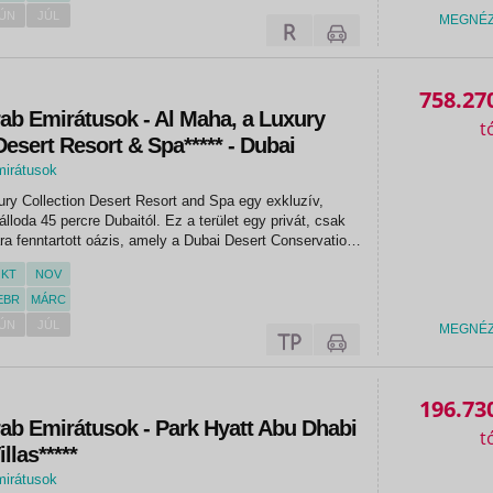
ÚN
JÚL
MEGNÉ
758.27
ab Emirátusok - Al Maha, a Luxury
Desert Resort & Spa***** - Dubai
mirátusok
ry Collection Desert Resort and Spa egy exkluzív,
álloda 45 percre Dubaitól. Ez a terület egy privát, csak
 fenntartott oázis, amely a Dubai Desert Conservation
maligetei, smaragdzöld lombkoronái és ikonikus
KT
NOV
t...
EBR
MÁRC
ÚN
JÚL
MEGNÉ
196.73
ab Emirátusok - Park Hyatt Abu Dhabi
llas*****
mirátusok