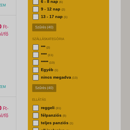
6 - 8 nap
(6)
ZEM
9 - 12 nap
(2)
13 - 17 nap
(1)
0
Ft
Szűrés
(40)
SZÁLLÁSKATEGÓRIA
***
(2)
****
(11)
*****
(13)
Egyéb
(1)
nincs megadva
(13)
ZEM
Szűrés
(40)
ELLÁTÁS
0
Ft
reggeli
(31)
félpanziós
(5)
teljes panziós
(1)