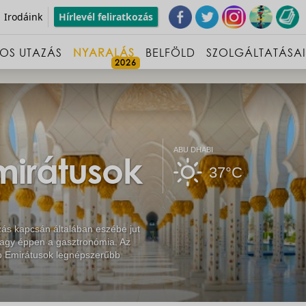
Irodáink
Hírlevél feliratkozás
OS UTAZÁS
NYARALÁS
BELFÖLD
SZOLGÁLTATÁSA
ABU DHABI
mirátusok
37°C
zás kapcsán általában eszébe jut
vagy éppen a gasztronómia. Az
rab Emirátusok legnépszerűbb