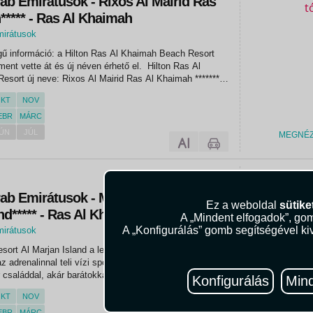
ab Emirátusok - Rixos Al Mairid Ras
**** - Ras Al Khaimah
mirátusok
d Ras Al Khaimah
egű információ: a Hilton Ras Al Khaimah Beach Resort
ment vette át és új néven érhető el. Hilton Ras Al
sort új neve: Rixos Al Mairid Ras Al Khaimah *********
pítési munkálatok: családi medence felújítása
KT
NOV
olasz...
EBR
MÁRC
ÚN
JÚL
MEGNÉ
212.01
rab Emirátusok - Movenpick Resort Al
Ez a weboldal
sütike
nd***** - Ras Al Khaimah
A „Mindent elfogadok”, gom
A „Konfigurálás” gomb segítségével kiv
mirátusok
rt Al Marjan Island a legfiatalabbaktól a
 adrenalinnal teli vízi sportoktól a felejthetetlen éttermi
 családdal, akár barátokkal vagy egy különleges
Konfigurálás
Mind
, tökéletes választás lehet. Ez a luxus szálloda a
KT
NOV
EBR
MÁRC