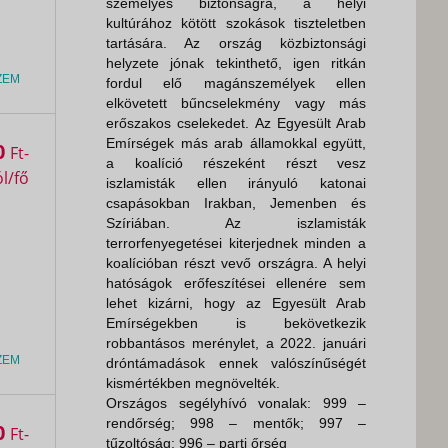
személyes biztonságra, a helyi
kultúrához kötött szokások tiszteletben
tartására. Az ország közbiztonsági
helyzete jónak tekinthető, igen ritkán
ZEM
fordul elő magánszemélyek ellen
elkövetett bűncselekmény vagy más
erőszakos cselekedet. Az Egyesült Arab
Emírségek más arab államokkal együtt,
0
Ft
a koalíció részeként részt vesz
iszlamisták ellen irányuló katonai
csapásokban Irakban, Jemenben és
Szíriában. Az iszlamisták
terrorfenyegetései kiterjednek minden a
koalícióban részt vevő országra. A helyi
hatóságok erőfeszítései ellenére sem
lehet kizárni, hogy az Egyesült Arab
Emírségekben is bekövetkezik
robbantásos merénylet, a 2022. januári
ZEM
dróntámadások ennek valószínűségét
kismértékben megnövelték.
Országos segélyhívó vonalak: 999 –
rendőrség; 998 – mentők; 997 –
0
Ft
tűzoltóság; 996 – parti őrség