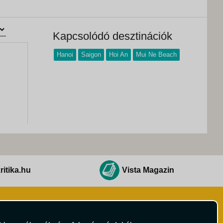
Kapcsolódó desztinációk
Hanoi
Saigon
Hoi An
Mui Ne Beach
ritika.hu
Vista Magazin
Hírlevél
 Feltételek