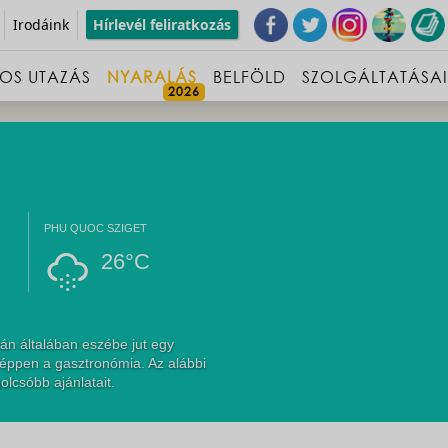
Irodáink
Hírlevél feliratkozás
OS UTAZÁS
NYARALÁS
BELFÖLD
SZOLGÁLTATÁSA
PHU QUOC SZIGET
26°C
án általában eszébe jut egy
 éppen a gasztronómia. Az alábbi
olcsóbb ajánlatait.