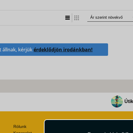
Lista nézet
Táblázatos nézet
t állnak, kérjük
érdeklődjön irodánkban!
Útik
Rólunk
Utazási Csomag Szerződési