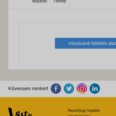
Időjárás
Térkép
Utazásaink feltöltés alat
Kövessen minket!
Repülőjegy foglalás